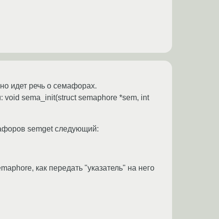
ьно идет речь о семафорах.
id sema_init(struct semaphore *sem, int
афоров semget следующий:
maphore, как передать "указатель" на него