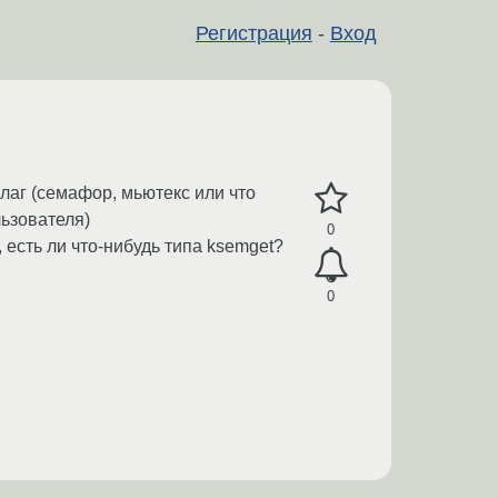
Регистрация
-
Вход
лаг (семафор, мьютекс или что
льзователя)
0
 есть ли что-нибудь типа ksemget?
0