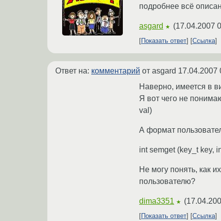
подробнее всё описано 
asgard
(
17.04.2007 0
★
Показать ответ
Ссылка
Ответ на:
комментарий
от asgard
17.04.2007 
Наверно, имеется в ви
Я вот чего не понима
val)
А формат пользовате
int semget (key_t key, i
Не могу понять, как и
пользователю?
dima3351
(
17.04.200
★
Показать ответ
Ссылка