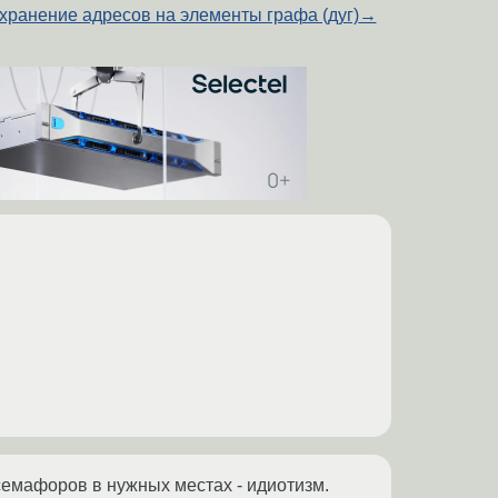
хранение адресов на элементы графа (дуг)
→
 семафоров в нужных местах - идиотизм.