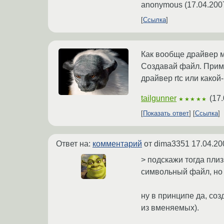
anonymous
(
17.04.200
Ссылка
Как вообще драйвер м
Создавай файл. Приме
драйвер rtc или какой
tailgunner
(
17.
★★★★★
Показать ответ
Ссылка
Ответ на:
комментарий
от dima3351
17.04.20
> подскажи тогда пли
символьный файл, но 
ну в принципе да, со
из вменяемых).