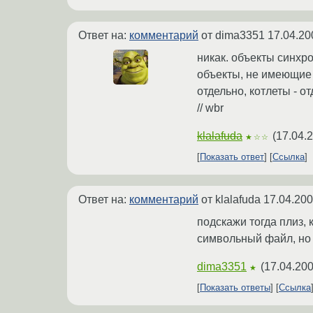
Ответ на:
комментарий
от dima3351
17.04.20
никак. объекты синхр
объекты, не имеющие д
отдельно, котлеты - от
// wbr
klalafuda
(
17.04.
★☆☆
Показать ответ
Ссылка
Ответ на:
комментарий
от klalafuda
17.04.200
подскажи тогда плиз,
символьный файл, но 
dima3351
(
17.04.200
★
Показать ответы
Ссылка