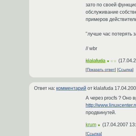
зато по своей функцио
обслуживание собстве
примеров действитель
"лучше час потерять з
// wbr
klalafuda
(
17.04.
★☆☆
Показать ответ
Ссылка
Ответ на:
комментарий
от klalafuda
17.04.200
А через procfs ? Оно 
http://www.linuxcente
продвинутей.
krum
(
17.04.2007 13
★
Ссылка