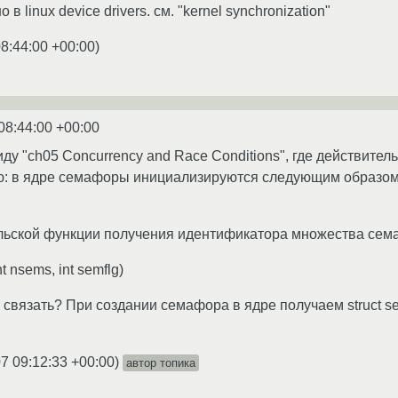
в linux device drivers. см. "kernel synchronization"
8:44:00 +00:00
)
08:44:00 +00:00
ду "ch05 Concurrency and Race Conditions", где действител
ю: в ядре семафоры инициализируются следующим образом: vo
льской функции получения идентификатора множества сем
nt nsems, int semflg)
х связать? При создании семафора в ядре получаем struct se
7 09:12:33 +00:00
)
автор топика