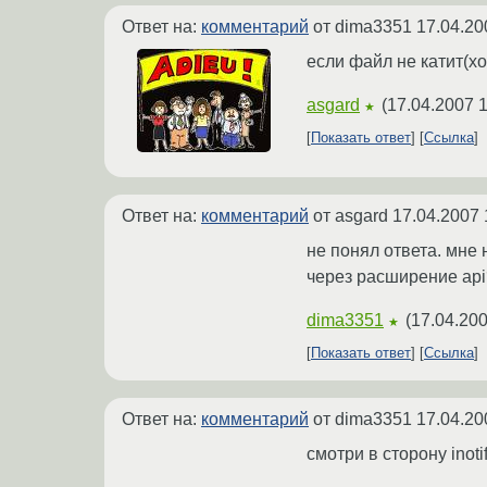
Ответ на:
комментарий
от dima3351
17.04.20
если файл не катит(х
asgard
(
17.04.2007 1
★
Показать ответ
Ссылка
Ответ на:
комментарий
от asgard
17.04.2007 
не понял ответа. мне 
через расширение api
dima3351
(
17.04.200
★
Показать ответ
Ссылка
Ответ на:
комментарий
от dima3351
17.04.20
смотри в сторону inoti