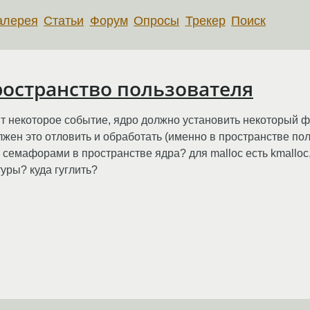
алерея
Статьи
Форум
Опросы
Трекер
Поиск
ространство пользователя
ит некоторое событие, ядро должно установить некоторый ф
лжен это отловить и обработать (именно в пространстве по
 семафорами в пространстве ядра? для malloc есть kmalloc,
уры? куда гуглить?