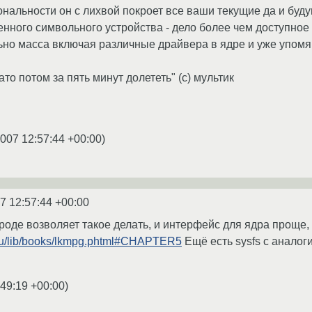
нальности он с лихвой покроет все ваши текущие да и буду
нного символьного устройства - дело более чем доступное 
но масса включая различные драйвера в ядре и уже упомяну
ато потом за пять минут долететь" (c) мультик
2007 12:57:44 +00:00
)
7 12:57:44 +00:00
вроде возволяет такое делать, и интерфейс для ядра проще,
r.ru/lib/books/lkmpg.phtml#CHAPTER5
Ещё есть sysfs с анало
:49:19 +00:00
)