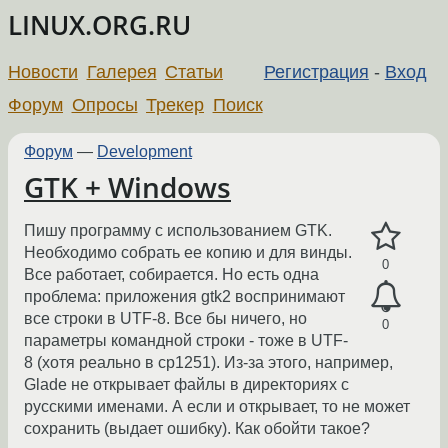
LINUX.ORG.RU
Новости
Галерея
Статьи
Регистрация
-
Вход
Форум
Опросы
Трекер
Поиск
Форум
—
Development
GTK + Windows
Пишу программу с использованием GTK.
Необходимо собрать ее копию и для винды.
0
Все работает, собирается. Но есть одна
проблема: приложения gtk2 воспринимают
все строки в UTF-8. Все бы ничего, но
0
параметры командной строки - тоже в UTF-
8 (хотя реально в cp1251). Из-за этого, например,
Glade не открывает файлы в директориях с
русскими именами. А если и открывает, то не может
сохранить (выдает ошибку). Как обойти такое?