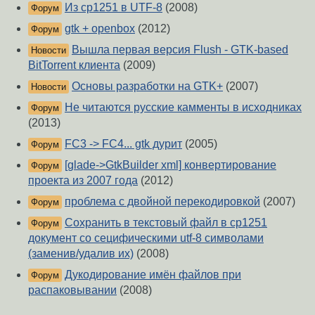
Из cp1251 в UTF-8
(2008)
Форум
gtk + openbox
(2012)
Форум
Вышла первая версия Flush - GTK-based
Новости
BitTorrent клиента
(2009)
Основы разработки на GTK+
(2007)
Новости
Не читаются русские камменты в исходниках
Форум
(2013)
FC3 -> FC4... gtk дурит
(2005)
Форум
[glade->GtkBuilder xml] конвертирование
Форум
проекта из 2007 года
(2012)
проблема с двойной перекодировкой
(2007)
Форум
Сохранить в текстовый файл в cp1251
Форум
документ со сецифическими utf-8 символами
(заменив/удалив их)
(2008)
Дукодирование имён файлов при
Форум
распаковывании
(2008)