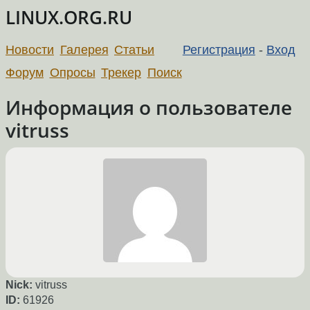
LINUX.ORG.RU
Новости
Галерея
Статьи
Регистрация
-
Вход
Форум
Опросы
Трекер
Поиск
Информация о пользователе
vitruss
Nick:
vitruss
ID:
61926