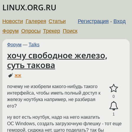
LINUX.ORG.RU
Новости
Галерея
Статьи
Регистрация
-
Вход
Форум
Опросы
Трекер
Поиск
Форум
—
Talks
хочу свободное железо,
суть такова
жж
почему не изобрели какого-нибудь такого
интерфейса, чтобы иметь полный доступ к
0
железу ноутбука например, не разбирая
его?
1
ну вот есть ноутбук, надо на него накатить
ОС Windows, создать загрузочную флешку - тот еще
геморой. сидюка нет. щито поделать? так бы