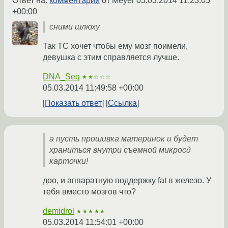
Ответ на:
комментарий
от Meyer
05.03.2014 11:23:05
+00:00
сними шлюху
Так ТС хочет чтобы ему мозг поимели,
девушка с этим справляется лучше.
DNA_Seq
★★☆☆☆
05.03.2014 11:49:58 +00:00
Показать ответ
Ссылка
а пусть прошивка материнок и будет
храниться внутри съемной микросд
карточки!
доо, и аппаратную поддержку fat в железо. У
тебя вместо мозгов что?
demidrol
★★★★★
05.03.2014 11:54:01 +00:00