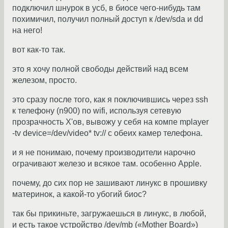
подключил шнурок в усб, в биосе чего-нибудь там
похимичил, получил полный доступ к /dev/sda и dd
на него!
вот как-то так.
это я хочу полной свободы действий над всем
железом, просто.
это сразу после того, как я поключившись через ssh
к телефону (n900) по wifi, используя сетевую
прозрачность X'ов, вывожу у себя на компе mplayer
-tv device=/dev/video* tv:// с обеих камер телефона.
и я не понимаю, почему производители нарочно
ограчивают железо и всякое там. особенно Apple.
почему, до сих пор не зашивают линукс в прошивку
материнок, а какой-то убогий биос?
так бы прикиньте, загружаешься в линукс, в любой,
и есть такое устройство /dev/mb («Mother Board»)