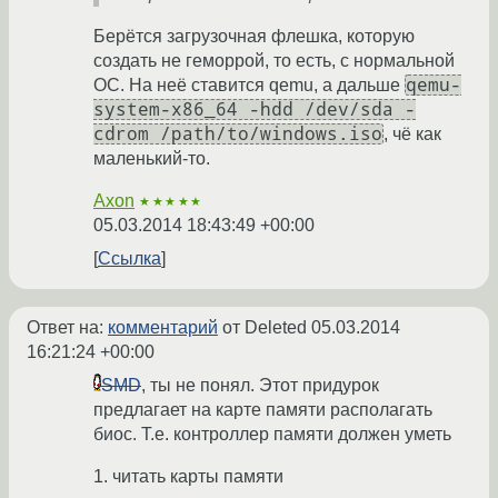
Берётся загрузочная флешка, которую
создать не геморрой, то есть, с нормальной
qemu-
ОС. На неё ставится qemu, а дальше
system-x86_64 -hdd /dev/sda -
cdrom /path/to/windows.iso
, чё как
маленький-то.
Axon
★★★★★
05.03.2014 18:43:49 +00:00
Ссылка
Ответ на:
комментарий
от Deleted
05.03.2014
16:21:24 +00:00
SMD
, ты не понял. Этот придурок
предлагает на карте памяти располагать
биос. Т.е. контроллер памяти должен уметь
1. читать карты памяти