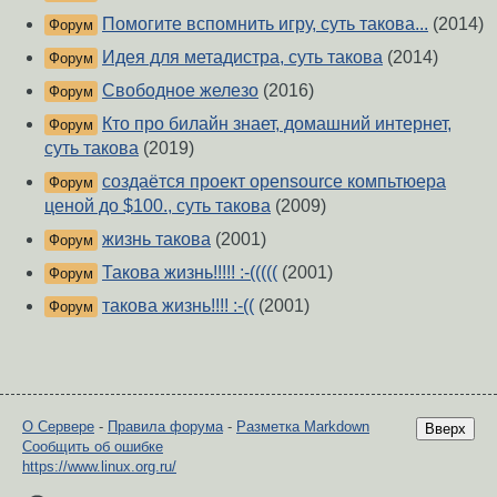
Помогите вспомнить игру, суть такова...
(2014)
Форум
Идея для метадистра, суть такова
(2014)
Форум
Свободное железо
(2016)
Форум
Кто про билайн знает, домашний интернет,
Форум
суть такова
(2019)
создаётся проект opensource компьтюера
Форум
ценой до $100., суть такова
(2009)
жизнь такова
(2001)
Форум
Такова жизнь!!!!! :-(((((
(2001)
Форум
такова жизнь!!!! :-((
(2001)
Форум
О Сервере
-
Правила форума
-
Разметка Markdown
Вверх
Сообщить об ошибке
https://www.linux.org.ru/