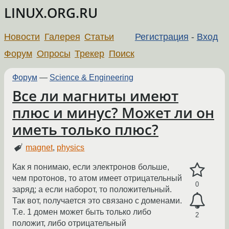
LINUX.ORG.RU
Новости
Галерея
Статьи
Регистрация
-
Вход
Форум
Опросы
Трекер
Поиск
Форум
—
Science & Engineering
Все ли магниты имеют
плюс и минус? Может ли он
иметь только плюс?
magnet
,
physics
Как я понимаю, если электронов больше,
чем протонов, то атом имеет отрицательный
0
заряд; а если наборот, то положительный.
Так вот, получается это связано с доменами.
Т.е. 1 домен может быть только либо
2
положит, либо отрицательный