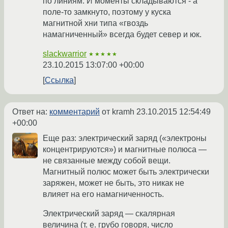
по линиям. И моменты складываются - а
поле-то замкнуто, поэтому у куска
магнитной хни типа «гвоздь
намагниченный» всегда будет север и юк.
slackwarrior
★★★★★
23.10.2015 13:07:00 +00:00
Ссылка
Ответ на:
комментарий
от kramh
23.10.2015 12:54:49
+00:00
Еще раз: электрический заряд («электроны
концентрируются») и магнитные полюса —
не связанные между собой вещи.
Магнитный полюс может быть электрически
заряжен, может не быть, это никак не
влияет на его намагниченность.
Электрический заряд — скалярная
величина (т. е. грубо говоря, число