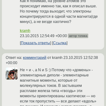
Как я понимаю, на уровне атомов это
происходит именно так, как я описал выше.
Но почему тогда выходит, что электроны
концентрируются в одной части магнита(где
минус), а не везде хаотично?
kramh
23.10.2015 12:54:49 +00:00
автор топика
Показать ответы
Ссылка
Ответ на:
комментарий
от kramh
23.10.2015 12:52:38
+00:00
Не + и -, а N и S :) Потому что «домены» -
элементарные диполи - элементарные
магнитные моменты, которые от
молекулярных токов. В застывшем
расплаве железа типа «гвоздь» эти
моменты ориентированы хаотически — но
если ток пропустить — все делают «вдоль»