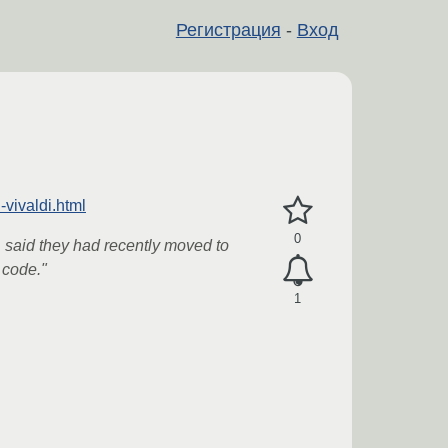
Регистрация
-
Вход
-vivaldi.html
0
 said they had recently moved to
 code."
1