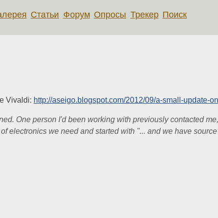
алерея
Статьи
Форум
Опросы
Трекер
Поиск
 Vivaldi:
http://aseigo.blogspot.com/2012/09/a-small-update-on
ened. One person I'd been working with previously contacted me,
of electronics we need and started with "... and we have source