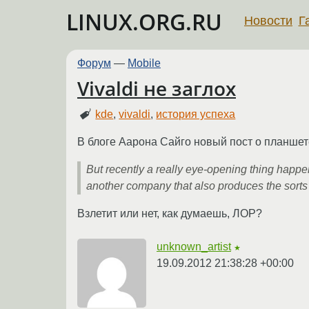
LINUX.ORG.RU
Новости
Г
Форум
—
Mobile
Vivaldi не заглох
kde
,
vivaldi
,
история успеха
В блоге Аарона Сайго новый пост о планшете
But recently a really eye-opening thing happ
another company that also produces the sorts 
Взлетит или нет, как думаешь, ЛОР?
unknown_artist
★
19.09.2012 21:38:28 +00:00