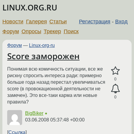
LINUX.ORG.RU
Новости
Галерея
Статьи
Регистрация
-
Вход
Форум
Опросы
Трекер
Поиск
Форум
—
Linux-org-ru
Score заморожен
Понимая всю комичность ситуации, все же
рискну спросить интереса ради: примерно
0
больше года назад перестал увеличиваться
score (в провокационной деятельности не
замечен). Это все-таки карма или новые
0
правила?
BigBiker
★
03.06.2008 05:37:48 +00:00
Ссылка