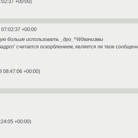
:02:37 +00:00
)
 07:02:37 +00:00
дую больше использовать _дро_^Wдвачизмы
 `задрот' считается оскорблением, является ли твое сообще
8 08:47:06 +00:00
)
:24:05 +00:00
)