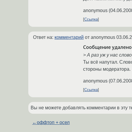
anonymous
(
04.06.200
Ссылка
Ответ на:
комментарий
от anonymous
03.06.
Сообщение удалено
> А раз уж у нас сло
Ты всё напутал. Слов
стороны модератора.
anonymous
(
07.06.200
Ссылка
Вы не можете добавлять комментарии в эту т
←
оффтоп + осел