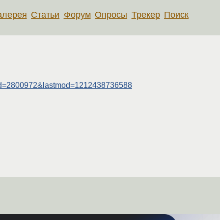
алерея
Статьи
Форум
Опросы
Трекер
Поиск
sgid=2800972&lastmod=1212438736588