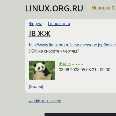
LINUX.ORG.RU
Новости
Г
Форум
—
Linux-org-ru
JB ЖЖ
http://www.linux.org.ru/view-message.jsp?m
ЖЖ же сносите к чертям?
iRunix
★★★★
03.06.2008 05:08:31 +00:00
Ссылка
←
оффтоп + осел