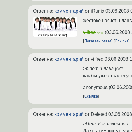
Ответ на:
комментарий
от iRunix
03.06.2008 
жестоко насчет шланга
vilfred
(
03.06.2008 
☆☆
Показать ответ
Ссылка
Ответ на:
комментарий
от vilfred
03.06.2008 1
>я вот шланг уже
как бы уже отрасти ус
anonymous
(
03.06.200
Ссылка
Ответ на:
комментарий
от Deleted
03.06.2008
>Нет. Как известно 
Да я таким жж могу дел