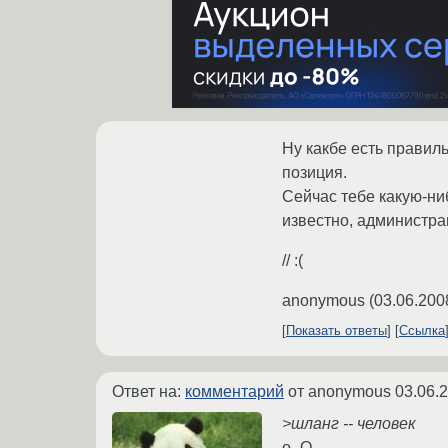
Ну какбе есть правил
позиция.
Сейчас тебе какую-ни
известно, администрац
// :(
anonymous
(
03.06.200
Показать ответы
Ссылка
Ответ на:
комментарий
от anonymous
03.06.
>шланг -- человек
о_О