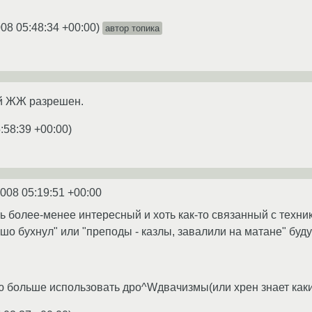
008 05:48:34 +00:00
)
автор топика
ий ЖЖ разрешен.
:58:39 +00:00
)
2008 05:19:51 +00:00
оть более-менее интересный и хоть как-то связанный с техн
шо бухнул" или "преподы - казлы, завалили на матане" буд
 больше использовать дро^Wдвачизмы(или хрен знает какие 