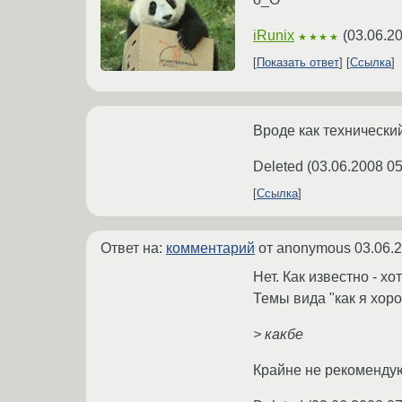
iRunix
(
03.06.2
★★★★
Показать ответ
Ссылка
Вроде как техническ
Deleted
(
03.06.2008 05
Ссылка
Ответ на:
комментарий
от anonymous
03.06.
Нет. Как известно - х
Темы вида "как я хоро
> какбе
Крайне не рекомендую