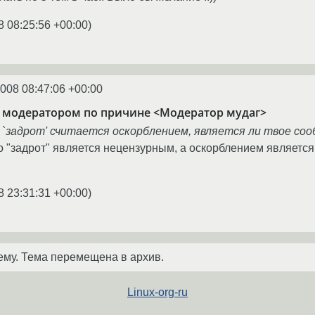
8 08:25:56 +00:00
)
2008 08:47:06 +00:00
 модератором по причине <Модератор мудаг>
во `задрот' считается оскорблением, является ли твое с
о "задрот" является нецензурным, а оскорблением является
8 23:31:31 +00:00
)
ему. Тема перемещена в архив.
Linux-org-ru