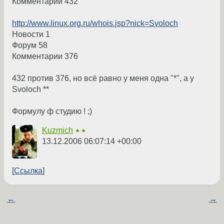
Комментарии 432
http://www.linux.org.ru/whois.jsp?nick=Svoloch
Новости 1
Форум 58
Комментарии 376
432 против 376, но всё равно у меня одна "*", а у
Svoloch **
Формулу ф студию ! ;)
Kuzmich
★★
13.12.2006 06:07:14 +00:00
Ссылка
←
→