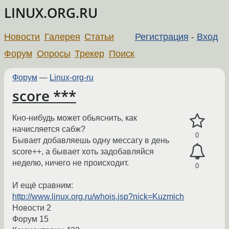
LINUX.ORG.RU
Новости
Галерея
Статьи
Регистрация
-
Вход
Форум
Опросы
Трекер
Поиск
Форум
—
Linux-org-ru
score ***
Кно-нибудь может обьяснить, как
начисляется сабж?
0
Бывает добавляешь одну мессагу в день
score++, а бывает хоть задобавляйся
неделю, ничего не происходит.
0
И ещё сравним:
http://www.linux.org.ru/whois.jsp?nick=Kuzmich
Новости 2
Форум 15