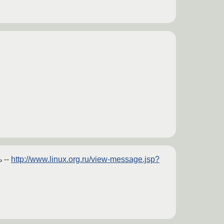
 --
http://www.linux.org.ru/view-message.jsp?