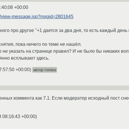
:40:08 +00:00
.ru/view-message.jsp?msgid=2801645
ного про другое "+1 дается за два дня, то есть каждый день
нятия, пока ничего по теме не нашёл.
не указать на странице правил? И не было бы никаких вопро
янно всплывают здесь.
7:57:50 +00:00
)
автор топика
енных коммента как 7.1. Если модератор исходный пост снес
8 08:16:43 +00:00
)