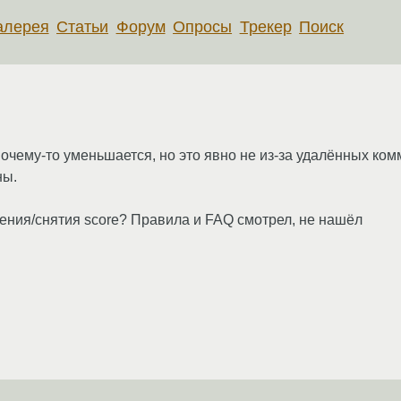
алерея
Статьи
Форум
Опросы
Трекер
Поиск
очему-то уменьшается, но это явно не из-за удалённых ком
ны.
ления/снятия score? Правила и FAQ смотрел, не нашёл