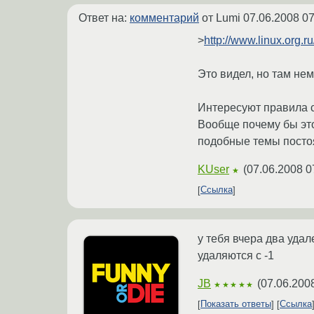
Ответ на:
комментарий
от Lumi
07.06.2008 07
>
http://www.linux.org
Это видел, но там нем
Интересуют правила с
Вообще почему бы это 
подобные темы посто
KUser
(
07.06.2008 0
★
Ссылка
у тебя вчера два удал
удаляются с -1
JB
(
07.06.200
★★★★★
Показать ответы
Ссылка