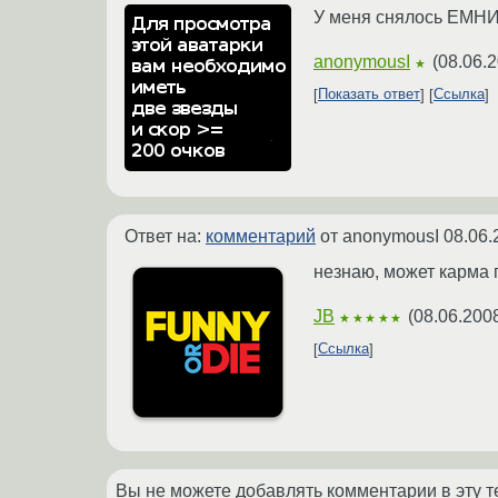
У меня снялось ЕМНИП
anonymousI
(
08.06.2
★
Показать ответ
Ссылка
Ответ на:
комментарий
от anonymousI
08.06.
незнаю, может карма п
JB
(
08.06.200
★★★★★
Ссылка
Вы не можете добавлять комментарии в эту т