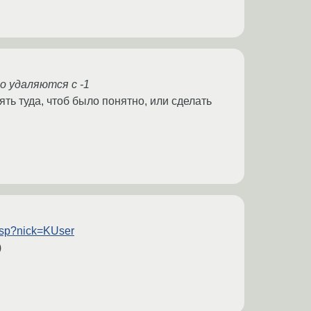
о удаляются с -1
ть туда, чтоб было понятно, или сделать
.jsp?nick=KUser
)