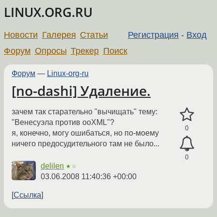
LINUX.ORG.RU
Новости
Галерея
Статьи
Регистрация
-
Вход
Форум
Опросы
Трекер
Поиск
Форум
—
Linux-org-ru
[no-dashi] Удаление.
зачем так старательно "вычищать" тему:
"Венесуэла против ooXML"?
0
я, конечно, могу ошибаться, но по-моему
ничего предосудительного там не было...
0
delilen
★☆
03.06.2008 11:40:36 +00:00
Ссылка