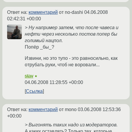
Ответ на:
комментарий
от no-dashi
04.06.2008
02:42:31 +00:00
> Ну например затем, что после чавеса и
нефти через несколько постов попер бы
голимый нацпол.
Попёр _бы_?
Извини, но это тупо - это равносильно, как
отрубать руки, чтоб не воровали...
stav
★
04.06.2008 11:28:55 +00:00
Ссылка
Ответ на:
комментарий
от mono
03.06.2008 12:53:36
+00:00
> Выгонять таких надо из модераторов.
А каких оставлять? Только тех, которые