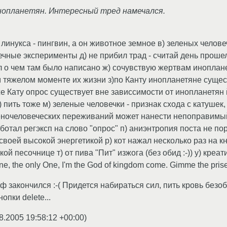
инопланетян. Интересный тред намечался.
 линукса - пингвин, а он животное земное в) зеленых челове
ные эксперименты д) не прибил трад - считай день прошел 
л о чем там было написано ж) сочувствую жертвам иноплане
 тяжелом моменте их жизни з)по Канту инопланетяне сущес
же Кату опрос существует вне зависсимости от инопланетян 
 пить тоже м) зеленые человечки - признак схода с катушек
еночеловеческих переживаний может нанести непоправимый
аботал регэксп на слово "опрос" п) аниэнтропия поста не п
воей высокой энергетикой р) кот нажал несколько раз на 
ской песочнице т) от пива "Пит" изжога (без обид :-)) у) кр
ne, the only One, I'm the God of kingdom come. Gimme the prise,
ф закончился :-( Придется набираться сил, пить кровь безоби
опки delete...
8.2005 19:58:12 +00:00
)