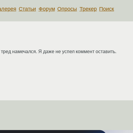
алерея
Статьи
Форум
Опросы
Трекер
Поиск
тред намечался. Я даже не успел коммент оставить.