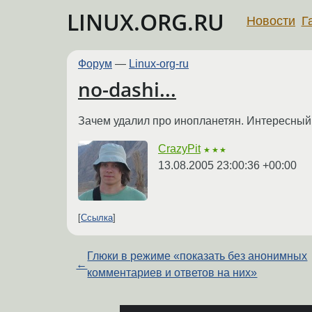
LINUX.ORG.RU
Новости
Г
Форум
—
Linux-org-ru
no-dashi...
Зачем удалил про инопланетян. Интересный 
CrazyPit
★★★
13.08.2005 23:00:36 +00:00
Ссылка
Глюки в режиме «показать без анонимных
←
комментариев и ответов на них»