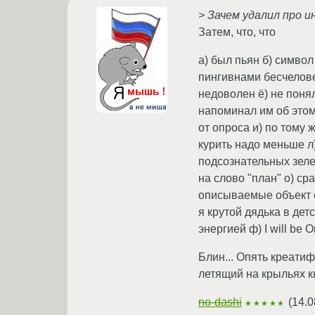
> Зачем удалил про 
Затем, что, что
а) был пьян б) символ
пингивнами бесчеловеч
недоволен ё) не поня
напоминал им об этом
от опроса и) по тому 
курить надо меньше л)
подсознательных зел
на слово "план" о) ср
описываемые объект с
я крутой дядька в дет
энергией ф) I will be O
Блин... Опять креатиф
летящий на крыльях кн
no-dashi
(
14.0
★★★★★