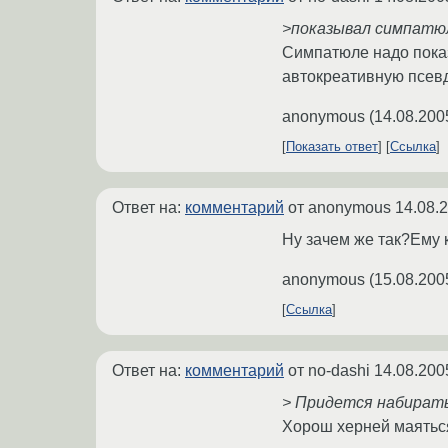
>показывал симпатюл
Симпатюле надо показ
автокреативную псевд
anonymous
(
14.08.200
Показать ответ
Ссылка
Ответ на:
комментарий
от anonymous
14.08.
Ну зачем же так?Ему к
anonymous
(
15.08.200
Ссылка
Ответ на:
комментарий
от no-dashi
14.08.200
> Придется набиратьс
Хорош херней маяться