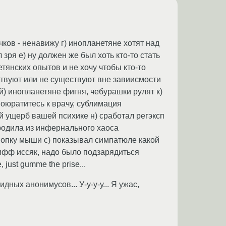
чков - ненавижу г) инопланетяне хотят над
зря е) ну должен же был хоть кто-то стать
тянских опытов и не хочу чтобы кто-то
твуют или не существуют вне завиисмости
й) инопланетяне фигня, чебурашки рулят к)
, оюратитесь к врачу, сублимация
 ущерб вашей психике н) сработал регэксп
ородила из инфернального хаоса
кнопку мыши с) показывал симпатюле какой
еатифф иссяк, надо было подзарядиться
 just gumme the prise...
дных анонимусов... У-у-у-у... Я ужас,