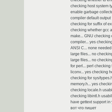
checking host system ty
enable garbage collecto
compiler default output
checking for suffix of e
checking whether gcc ac
make... GNU checking d
compiler... yes checkin
ANSI C... none needed c
large files... no chec
large files... no checki
for perl... perl checking
liconv... yes checking h
checking for sys/types.h.
memory.h... yes checking 
checking locale.h usabi
checking libintl.h usabil
have gettext support in y
вот что пишет