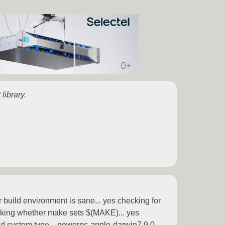
library.
r build environment is sane... yes checking for
ecking whether make sets $(MAKE)... yes
ild system type... powerpc-apple-darwin7.9.0