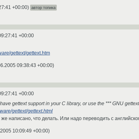
27:41 +00:00
)
автор топика
09:27:41 +00:00
ware/gettext/gettext.htm
06.2005 09:38:43 +00:00
)
09:27:41 +00:00
ave gettext support in your C library, or use the *** GNU gettext 
ware/gettext/gettext.html
 же написано, что делать. Или надо переводить с английско
.2005 10:09:49 +00:00
)