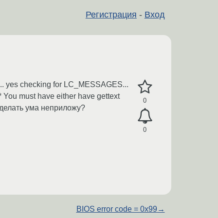
Регистрация
-
Вход
e.h... yes checking for LC_MESSAGES...
 *** You must have either have gettext
0
делать ума неприложу?
0
BIOS error code = 0x99
→