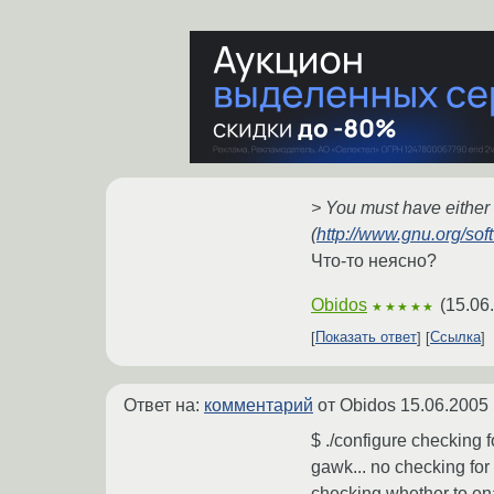
> You must have either h
(
http://www.gnu.org/soft
Что-то неясно?
Obidos
(
15.06
★★★★★
Показать ответ
Ссылка
Ответ на:
комментарий
от Obidos
15.06.2005 
$ ./configure checking f
gawk... no checking for
checking whether to ena