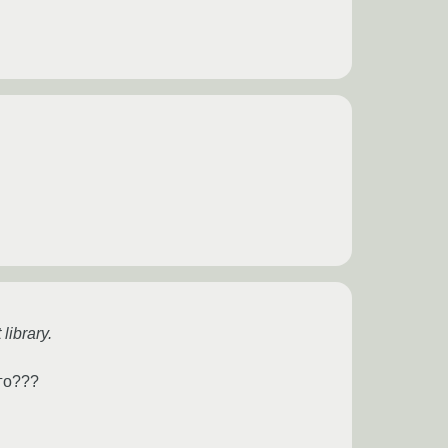
library.
го???