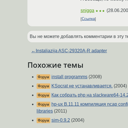
snigga
(
28.06.200
★★★
Ссылка
Вы не можете добавлять комментарии в эту т
←
Instaliazija ASC-29320A-R adapter
Похожие темы
install programms
(2008)
Форум
KSocrat не устанавливается.
(2004)
Форум
Как собрать php на slackware64-14.
Форум
hp-ux B.11.11 компиляция ncap configu
Форум
libraries
(2011)
sim-0.9.2
(2004)
Форум