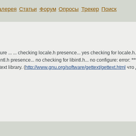
алерея
Статьи
Форум
Опросы
Трекер
Поиск
re ... ... checking locale.h presence... yes checking for local
intl.h presence... no checking for libintl.h... no configure: error:
xt library. (
http://www.gnu.org/software/gettext/gettext.html
что 