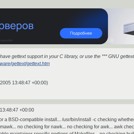
ave gettext support in your C library, or use the *** GNU gettext 
ware/gettext/gettext.htm
.2005 13:48:47 +00:00
)
13:48:47 +00:00
or a BSD-compatible install... /usr/bin/install -c checking whethe
 mawk... no checking for nawk... no checking for awk... awk ch
ble maintainer-specific portions of Makefiles... no checking bu