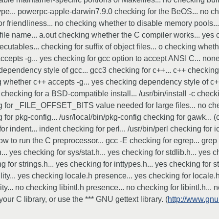
pe... powerpc-apple-darwin7.9.0 checking for the BeOS... no ch
r friendliness... no checking whether to disable memory pools...
 file name... a.out checking whether the C compiler works... yes
xecutables... checking for suffix of object files... o checking wh
cepts -g... yes checking for gcc option to accept ANSI C... non
ependency style of gcc... gcc3 checking for c++... c++ checki
g whether c++ accepts -g... yes checking dependency style of c++
hecking for a BSD-compatible install... /usr/bin/install -c check
king for _FILE_OFFSET_BITS value needed for large files... no
ng for pkg-config... /usr/local/bin/pkg-config checking for gawk...
 for indent... indent checking for perl... /usr/bin/perl checking fo
ow to run the C preprocessor... gcc -E checking for egrep... grep
.. yes checking for sys/stat.h... yes checking for stdlib.h... yes c
for strings.h... yes checking for inttypes.h... yes checking for st
lity... yes checking locale.h presence... yes checking for loca
ity... no checking libintl.h presence... no checking for libintl.h...
our C library, or use the *** GNU gettext library. (
http://www.gnu.