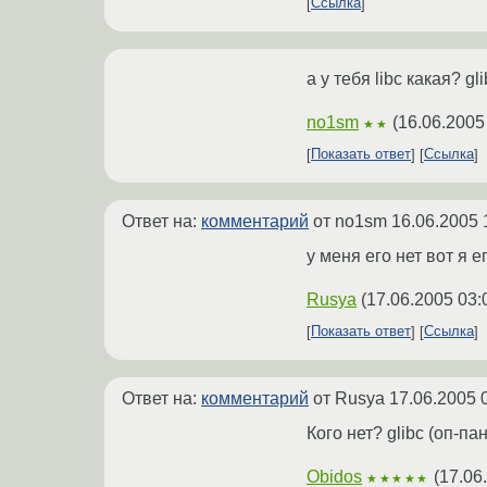
Ссылка
а у тебя libc какая? gl
no1sm
(
16.06.2005
★★
Показать ответ
Ссылка
Ответ на:
комментарий
от no1sm
16.06.2005 
у меня его нет вот я е
Rusya
(
17.06.2005 03:
Показать ответ
Ссылка
Ответ на:
комментарий
от Rusya
17.06.2005 
Кого нет? glibc (оп-па
Obidos
(
17.06
★★★★★