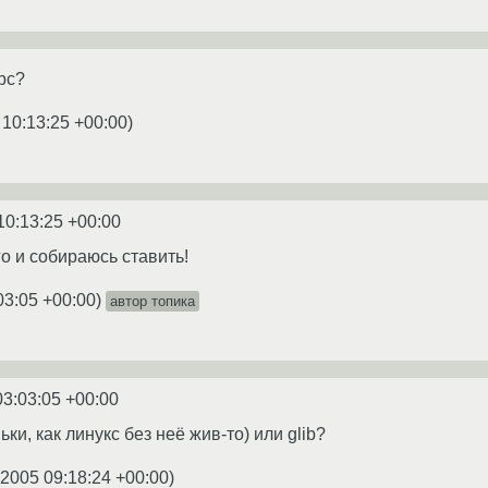
ibc?
 10:13:25 +00:00
)
10:13:25 +00:00
го и собираюсь ставить!
03:05 +00:00
)
автор топика
03:03:05 +00:00
ньки, как линукс без неё жив-то) или glib?
.2005 09:18:24 +00:00
)