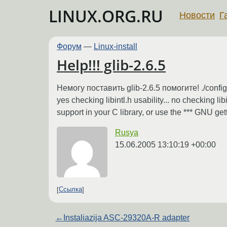
LINUX.ORG.RU
Новости
Г
Форум
—
Linux-install
Help!!! glib-2.6.5
Немогу поставить glib-2.6.5 помогите! ./configu
yes checking libintl.h usability... no checking lib
support in your C library, or use the *** GNU gette
Rusya
15.06.2005 13:10:19 +00:00
Ссылка
←
Instaliazija ASC-29320A-R adapter