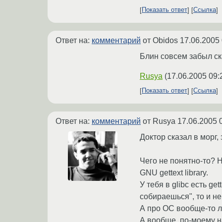
Показать ответ
Ссылка
Ответ на:
комментарий
от Obidos
17.06.2005 
Блин совсем забыл ск
Rusya
(
17.06.2005 09:
Показать ответ
Ссылка
Ответ на:
комментарий
от Rusya
17.06.2005 
Доктор сказал в морг, з
Чего не понятно-то? На
GNU gettext library.
У тебя в glibc есть ge
собираешься", то и н
А про ОС вообще-то л
А вообще, по-моему нас