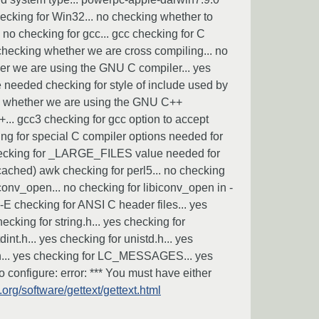
ecking for Win32... no checking whether to
 no checking for gcc... gcc checking for C
 checking whether we are cross compiling... no
ether we are using the GNU C compiler... yes
e needed checking for style of include used by
ng whether we are using the GNU C++
... gcc3 checking for gcc option to accept
ing for special C compiler options needed for
 checking for _LARGE_FILES value needed for
 (cached) awk checking for perl5... no checking
r iconv_open... no checking for libiconv_open in -
 -E checking for ANSI C header files... yes
hecking for string.h... yes checking for
dint.h... yes checking for unistd.h... yes
le.h... yes checking for LC_MESSAGES... yes
 no configure: error: *** You must have either
org/software/gettext/gettext.html