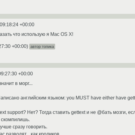
09:18:24 +00:00
азать что использую я Mac OS X!
27:30 +00:00
)
автор топика
09:27:30 +00:00
начит в морг...
писано английским языком: you MUST have either have gettext s
ttext support? Нет? Тогда ставить gettext и не @бать мозги, 
е скомпилишь.
учше сразу говорить.
 разводят... как кроликов...