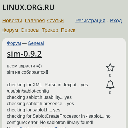
LINUX.ORG.RU
Новости
Галерея
Статьи
Регистрация
-
Вход
Форум
Опросы
Трекер
Поиск
Форум
—
General
sim-0.9.2
всем здрасти =))
sim не собирается!!
0
checking for XML_Parse in -lexpat... yes
/usr/bin/sablot-config
0
checking sablot.h usability... yes
checking sablot.h presence... yes
checking for sablot.h... yes
checking for SablotCreateProcessor in -lsablot... no
configure: error: No sablotron library found!