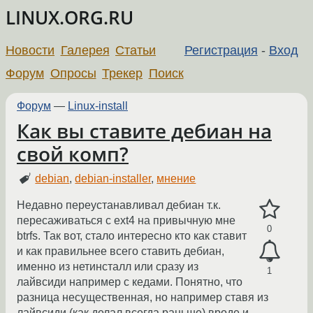
LINUX.ORG.RU
Новости
Галерея
Статьи
Регистрация
-
Вход
Форум
Опросы
Трекер
Поиск
Форум
—
Linux-install
Как вы ставите дебиан на
свой комп?
debian
,
debian-installer
,
мнение
Недавно переустанавливал дебиан т.к.
пересаживаться с ext4 на привычную мне
0
btrfs. Так вот, стало интересно кто как ставит
и как правильнее всего ставить дебиан,
именно из нетинсталл или сразу из
1
лайвсиди например с кедами. Понятно, что
разница несущественная, но например ставя из
лайвсиди (как делал всегда раньше) вроде и