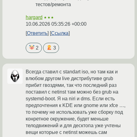
тестов/ремонта
hargard
★★★
10.06.2026 05:35:26 +00:00
Ответить
Ссылка
2
3
Всегда ставил с standart iso, но там как и
влюбом другом live дистрибутиве grub
прибит гвоздями, так что последний раз
поставил с netinst там можно без grub на
systemd-boot. Я на niri и dms. Если есть
предпочтения к KDE или gnome или xfce …,
то почему не использовать уже сборку под
конретное окружение, будет меньше
телодвижений и для десктопа уже учтены
вещи которые с netinst можешь сам