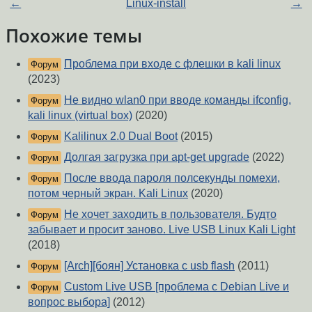
←
Linux-install
→
Похожие темы
Проблема при входе с флешки в kali linux
Форум
(2023)
Не видно wlan0 при вводе команды ifconfig,
Форум
kali linux (virtual box)
(2020)
Kalilinux 2.0 Dual Boot
(2015)
Форум
Долгая загрузка при apt-get upgrade
(2022)
Форум
После ввода пароля полсекунды помехи,
Форум
потом черный экран. Kali Linux
(2020)
Не хочет заходить в пользователя. Будто
Форум
забывает и просит заново. Live USB Linux Kali Light
(2018)
[Arch][боян] Установка с usb flash
(2011)
Форум
Custom Live USB [проблема с Debian Live и
Форум
вопрос выбора]
(2012)