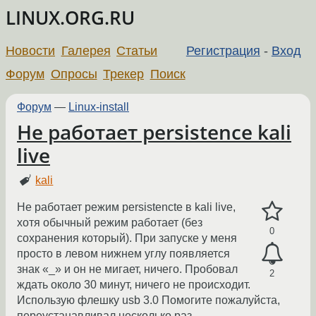
LINUX.ORG.RU
Новости
Галерея
Статьи
Регистрация
-
Вход
Форум
Опросы
Трекер
Поиск
Форум
—
Linux-install
Не работает persistence kali
live
kali
Не работает режим persistencte в kali live,
хотя обычный режим работает (без
0
сохранения который). При запуске у меня
просто в левом нижнем углу появляется
знак «_» и он не мигает, ничего. Пробовал
2
ждать около 30 минут, ничего не происходит.
Использую флешку usb 3.0 Помогите пожалуйста,
переустанавливал несколько раз