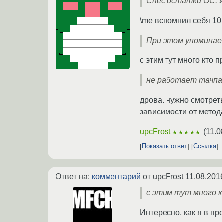
Снес остатки ОС. И
\me вспомнил себя 10 
При этом упоминае
с этим тут много кто 
не работает тачпад
дрова. нужно смотрет
зависимости от метод
upcFrost
(
11.0
★★★★★
Показать ответ
Ссылка
Ответ на:
комментарий
от upcFrost
11.08.201
с этим тут много к
Интересно, как я в п