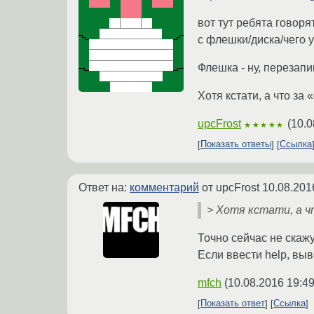
вот тут ребята говор
с флешки/диска/чего у
Флешка - ну, перезап
Хотя кстати, а что за
upcFrost
(
10.0
★★★★★
Показать ответы
Ссылка
Ответ на:
комментарий
от upcFrost
10.08.201
> Хотя кстати, а ч
Точно сейчас не скажу.
Если ввести help, вы
mfch
(
10.08.2016 19:49
Показать ответ
Ссылка