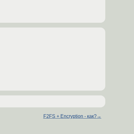
F2FS + Encryption - как?
→