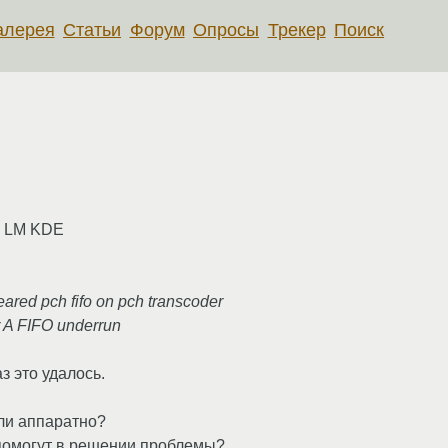
алерея
Статьи
Форум
Опросы
Трекер
Поиск
ся LM KDE
eared pch fifo on pch transcoder
r A FIFO underrun
з это удалось.
ли аппаратно?
помогут в решении проблемы?