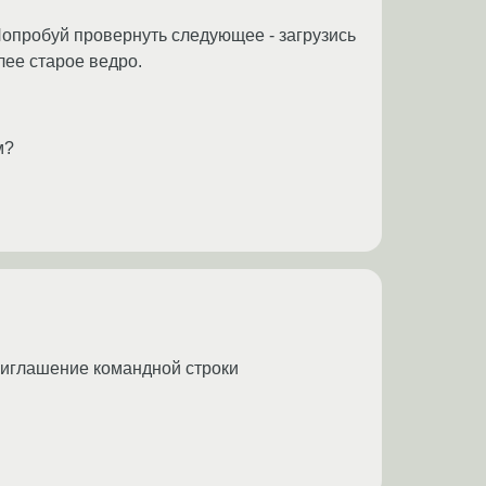
Попробуй провернуть следующее - загрузись
лее старое ведро.
м?
и приглашение командной строки