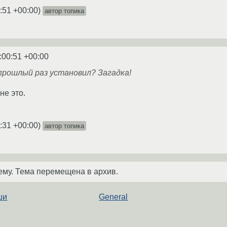
:51 +00:00
)
автор топика
:00:51 +00:00
 прошлый раз установил? Загадка!
не это.
:31 +00:00
)
автор топика
ему. Тема перемещена в архив.
ши
General