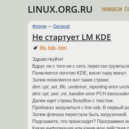
LINUX.ORG.RU
Новости
Г
Форум
—
General
Не стартует LM KDE
fifo
,
kde
,
mint
Здравствуйте!
Вдруг, ни с того ни с сего, перестал грузить
Появляется логотип KDE, висит пару минут.
Затем появляется вот такие строки:
drm: cpt_set_fifo_underrun_reporting error uncl
drm: cpt_serr_int_handler error PCH transcode
Далее идет строка BusyBox с текстом.
Пробовал загрузиться с live usb. В первый ра
Затем флешка перестала быть загрузочной.
Подскажите, что происходит? Программно и
Какая информация или какие мои действия 