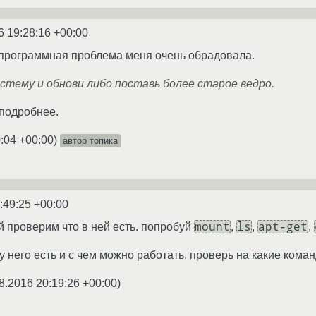
6 19:28:16 +00:00
о программная проблема меня очень обрадовала.
систему и обнови либо поставь более старое ведро.
 подробнее.
:04 +00:00
)
автор топика
:49:25 +00:00
mount
ls
apt-get
ай проверим что в ней есть. попробуй
,
,
,
у него есть и с чем можно работать. проверь на какие коман
8.2016 20:19:26 +00:00
)