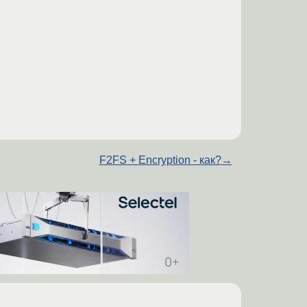
F2FS + Encryption - как?
→