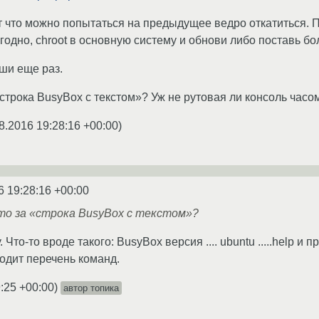
ят что можно попытаться на предыдущее ведро откатиться. 
годно, chroot в основную систему и обнови либо поставь бо
иши еще раз.
 «строка BusyBox с текстом»? Уж не рутовая ли консоль часо
8.2016 19:28:16 +00:00
)
6 19:28:16 +00:00
то за «строка BusyBox с текстом»?
 Что-то вроде такого: BusyBox версия .... ubuntu .....help 
водит перечень команд.
:25 +00:00
)
автор топика