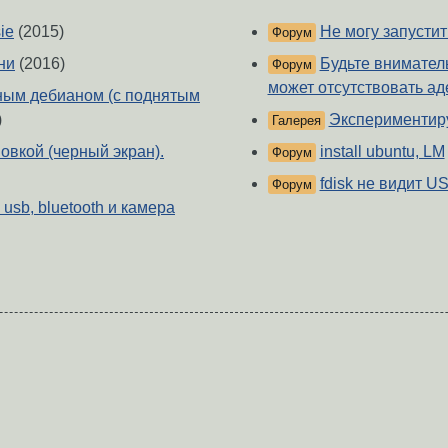
ie
(2015)
Не могу запустит
Форум
ни
(2016)
Будьте внимател
Форум
может отсутствовать ад
ным дебианом (с поднятым
)
Экспериментир
Галерея
овкой (черный экран).
install ubuntu, LM
Форум
fdisk не видит U
Форум
usb, bluetooth и камера