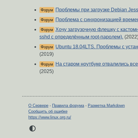
Проблемы при загрузке Debian Jess
Форум
Проблема с синхронизацией време
Форум
Хочу загрузочную флешку с кастом
Форум
sshd с определённым root-паролем).
(2022
Ubuntu 18.04LTS. Проблемы с устан
Форум
(2019)
На старом ноутбуке отвалились все 
Форум
(2025)
О Сервере
-
Правила форума
-
Разметка Markdown
Сообщить об ошибке
https://www.linux.org.ru/