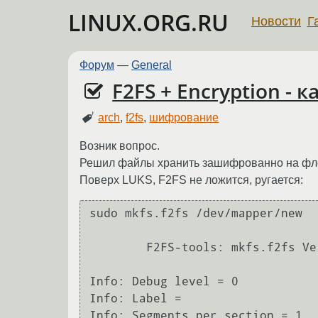
LINUX.ORG.RU
Новости
Г
Форум
—
General
F2FS + Encryption - к
arch
,
f2fs
,
шифрование
Возник вопрос.
Решил файлы хранить зашифрованно на флеш
Поверх LUKS, F2FS не ложится, ругается:
sudo mkfs.f2fs /dev/mapper/new

	F2FS-tools: mkfs.f2fs Ver: 1.6.1 (2016-03-22)

Info: Debug level = 0

Info: Label = 

Info: Segments per section = 1
