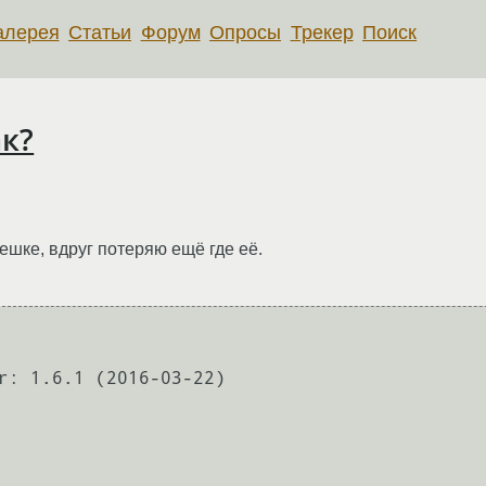
алерея
Статьи
Форум
Опросы
Трекер
Поиск
ак?
ке, вдруг потеряю ещё где её.