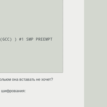
вольюм она вставать не хочет?
о шифрования: