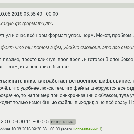
10.08.2016 03:58:49 +00:00
 какую фс форматнуть.
утнул и счас всё норм форматнулось норм. Может, проблемы
е факт что ты потом в фм, удобно сможешь это все cмон
в плазме, просто кликнул, ввёл проль и готово) В опенбокс
 с этим, или решались быстро.
зъясните плиз, как работает встроенное шифрование, к
очёл, что удобнее люкса тем, что файлы шифруются все от
озрачно, то например при синхронизации с облаком, туда 
одит только изменённые файлы выходит, а не всё сразу. Но
.2016 09:30:15 +00:00
)
автор топика
ehhner
10.08.2016 09:30:33 +00:00
(всего
исправлений: 1
)