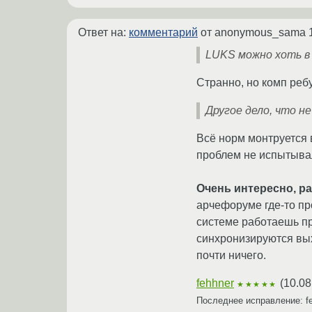
Ответ на:
комментарий
от anonymous_sama
LUKS можно хоть в
Странно, но комп реб
Другое дело, что н
Всё норм монтруется 
проблем не испытывал
Очень интересно, ра
арчефоруме где-то пр
системе работаешь пр
синхронизируются вых
почти ничего.
fehhner
(
10.08
★★★★★
Последнее исправление: f