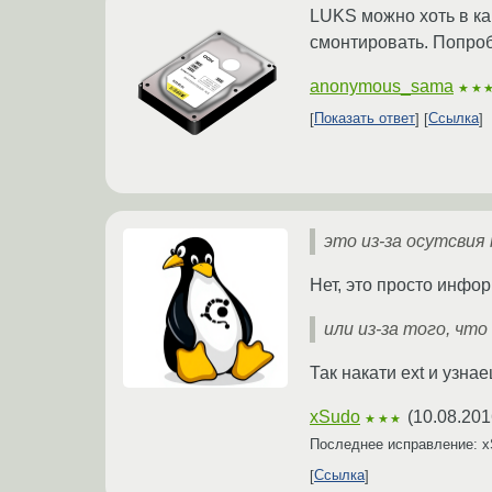
LUKS можно хоть в ка
cмонтировать. Попробу
anonymous_sama
★★
Показать ответ
Ссылка
это из-за осутсвия
Нет, это просто инфор
или из-за того, чт
Так накати ext и узна
xSudo
(
10.08.201
★★★
Последнее исправление: 
Ссылка