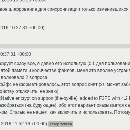
вое шифрование для синхронизации только изменившихся ф
2016 10:37:31 +00:00
)
0:37:31 +00:00
рует сразу всё, я давно его использую (с 1 дня пользовани
нятой памяти и количестве файлов, меня это вполне устраив
 волновало 2 вопроса.
ф2фс не форматировалось, этот вопрос снят (хз, может заб
йству отключить, не знаю).
ative encryption support (file-by-file), added to F2FS with 4.
разобраться (на будующее), ибо этот вариант оказывается 
ком. Статью не нашёл, как включить и использовать. Потому
.2016 11:52:16 +00:00
)
автор топика