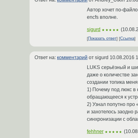
Автор хочет по-файло
encfs вполне.
sigurd
(
10.08.
★★★★★
Показать ответ
Ссылка
Ответ на:
комментарий
от sigurd
10.08.2016 1
LUKS серьёзный и шиф
даже о количестве за
создании топика меня
1) Почему под люкс в 
обращающееся к устро
2) Узнал попутно про «N
и захотелось заодно 
синхронизации с обла
fehhner
(
10.08
★★★★★