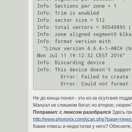
Info: Sections per zone = 1

Info: Trim is enabled

Info: sector size = 512

Info: total sectors = 60540895 (
Info: zone aligned segment0 blkad
Info: format version with

  "Linux version 4.6.4-1-ARCH (builduser@tobias) (gcc version 6.1.1 20160707 (GCC) ) #1 SMP PREEMPT 
Mon Jul 11 19:12:32 CEST 2016"

Info: Discarding device

Info: This device doesn't support
	Error: Failed to create the root directory!!!

Не до конца понял - это из-за осутсвия подд
Мануал не слишком богат, но второе, скорее
Поправил: с люксом разобрался
Здесь пр
http://www.phoronix.com/scan.php?page=news
Какие плюсы и недостатки у него? Обясните, 