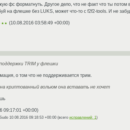
кую фс форматнуть. Другое дело, что не факт что ты потом 
й на флешке без LUKS, может что-то с f2f2-tools. И не забу
(
10.08.2016 03:58:49 +00:00
)
★★★
 поддержки TRIM у флешки
мация, о том что не поддерживается трим.
о на криптованный вольюм она вставать не хочет
ешь
6 09:17:01 +00:00
)
xSudo
10.08.2016 09:18:53 +00:00
(всего
исправлений: 1
)