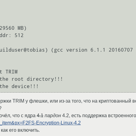
29560 MB)

dr: 512

 TRIM

ержки TRIM у флешки, или из-за того, что на криптованный 
?
очёл, что с ядра
4.1
пардон
4.2, есть поддержка встроенног
_item&px=F2FS-Encryption-Linux-4.2
как его включить.