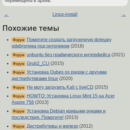
перемещена в архив.
←
Linux-install
→
Похожие темы
Помогите создать загрузочную флешку
Форум
оффтопика под онтопиком
(2018)
unbuntu без графического интерфейса
(2021)
Форум
Grub2_CLI
(2015)
Форум
Установка Qubes os рядом с другими
Форум
дистрибутивами linux
(2020)
Не могу загрузить Kali с liveCD
(2015)
Форум
HOWTO: Установка Linux Mint 15 на Acer
Форум
Aspire 756
(2013)
Установка Debian кривыми руками и
Форум
последствия. Помогите!
(2013)
Дистрибутивы и железо
(2012)
Форум