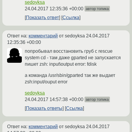
sedoyksa
24.04.2017 12:35:36 +00:00
автор топика
Показать ответ
Ссылка
Ответ на:
комментарий
от sedoyksa
24.04.2017
12:35:36 +00:00
попробывал восстановить груб с rescue
system cd - там даже gparted не запускается
пишет zsh: input\output error: fdisk
а команда /usr/sbin/gparted так же выдает
zsh:input/ouput error
sedoyksa
24.04.2017 14:57:38 +00:00
автор топика
Показать ответы
Ссылка
Ответ на:
комментарий
от sedoyksa
24.04.2017