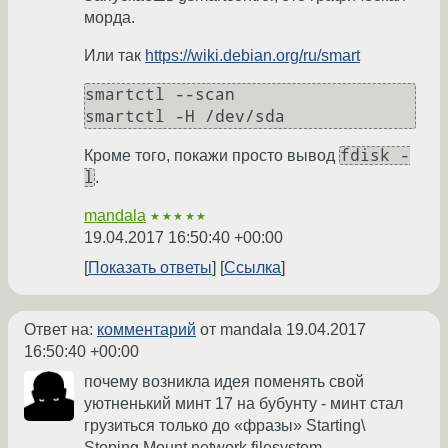
морда.
Или так
https://wiki.debian.org/ru/smart
smartctl --scan

fdisk -
Кроме того, покажи просто вывод
l
.
mandala
★★★★★
19.04.2017 16:50:40 +00:00
Показать ответы
Ссылка
Ответ на:
комментарий
от mandala
19.04.2017
16:50:40 +00:00
почему возникла идея поменять свой
уютненький минт 17 на бубунту - минт стал
грузиться только до «фразы» Starting\
Stoping Mount network filesystem