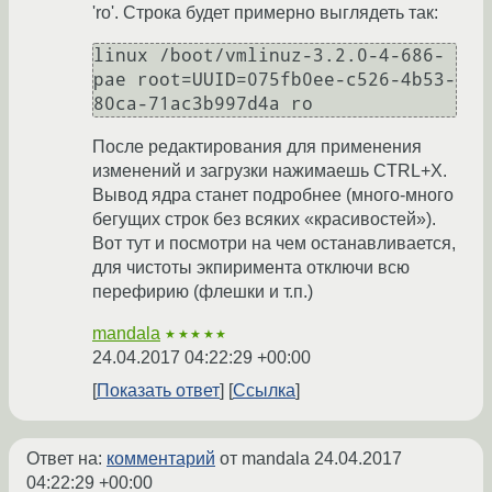
'ro'. Строка будет примерно выглядеть так:
linux /boot/vmlinuz-3.2.0-4-686-
pae root=UUID=075fb0ee-c526-4b53-
80ca-71ac3b997d4a ro
После редактирования для применения
изменений и загрузки нажимаешь CTRL+X.
Вывод ядра станет подробнее (много-много
бегущих строк без всяких «красивостей»).
Вот тут и посмотри на чем останавливается,
для чистоты экпиримента отключи всю
перефирию (флешки и т.п.)
mandala
★★★★★
24.04.2017 04:22:29 +00:00
Показать ответ
Ссылка
Ответ на:
комментарий
от mandala
24.04.2017
04:22:29 +00:00