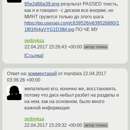
95e2d68a39.png
результат PASSED тоесть,
как я и говорил - с диском все внорме, но
МИНТ грузится только до этого шага
https://pp.userapi.com/c639526/v639526880/1
1f83/N4gVYG1D3tM.jpg
ПО ЧЕ МУ
sedoyksa
22.04.2017 15:26:43 +00:00
автор топика
Ссылка
Ответ на:
комментарий
от mandala
22.04.2017
03:36:26 +00:00
желательно его, конечно же, восстановить.
потому что диск небыл разбит на разделы и
на нем, как на основном, было много
важной информации
sedoyksa
22.04.2017 15:29:32 +00:00
автор топика