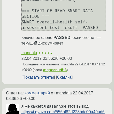
=== START OF READ SMART DATA 
SECTION ===

SMART overall-health self-
Ключевое слово
PASSED
, если его нет —
текущий диск умирает.
mandala
★★★★★
22.04.2017 03:36:26 +00:00
Последнее исправление: mandala
22.04.2017 03:41:32
+00:00
(всего
исправлений: 3
)
Показать ответы
Ссылка
Ответ на:
комментарий
от mandala
22.04.2017
03:36:26 +00:00
я же кажется давал уже этот вывод
https://i.gyazo.com/556bf82d228bdc00a49ad6