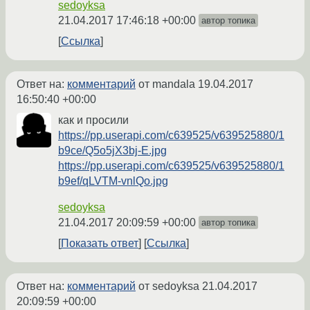
sedoyksa
21.04.2017 17:46:18 +00:00
автор топика
Ссылка
Ответ на:
комментарий
от mandala
19.04.2017
16:50:40 +00:00
как и просили
https://pp.userapi.com/c639525/v639525880/1
b9ce/Q5o5jX3bj-E.jpg
https://pp.userapi.com/c639525/v639525880/1
b9ef/qLVTM-vnlQo.jpg
sedoyksa
21.04.2017 20:09:59 +00:00
автор топика
Показать ответ
Ссылка
Ответ на:
комментарий
от sedoyksa
21.04.2017
20:09:59 +00:00