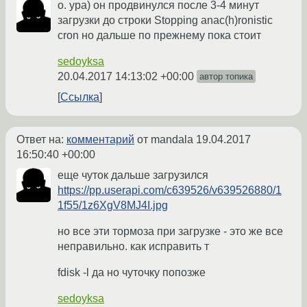
о. ура) он продвинулся после 3-4 минут
загрузки до строки Stopping anac(h)ronistic
cron но дальше по прежнему пока стоит
sedoyksa
20.04.2017 14:13:02 +00:00
автор топика
Ссылка
Ответ на:
комментарий
от mandala
19.04.2017
16:50:40 +00:00
еще чуток дальше загрузился
https://pp.userapi.com/c639526/v639526880/1
1f55/1z6XgV8MJ4I.jpg
но все эти тормоза при загрузке - это же все
неправильно. как исправить т
fdisk -l да но чуточку попозже
sedoyksa