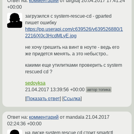
Ответ на:
комментарий
от targitaj
20.04.2017 17:41:24
+00:00
загрузился с system-rescue-cd - gparted
пишет ошибку
https://pp.userapi.com/c639526/v639526880/1
2216/X0c3HcdMLyE.jpg
не хочу грешить на винт в ноуте - ведь его
же придется менять. а это небыстро..
какими еще утилитками проверить с system
rescued cd ?
sedoyksa
21.04.2017 13:39:56 +00:00
автор топика
Показать ответ
Ссылка
Ответ на:
комментарий
от mandala
21.04.2017
02:24:36 +00:00
на диске system rescue cd стоит smartctl