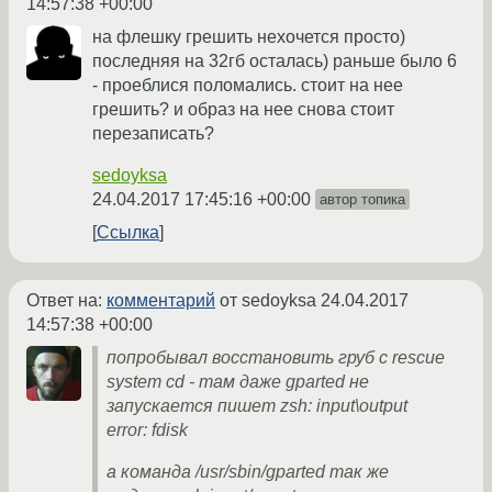
14:57:38 +00:00
на флешку грешить нехочется просто)
последняя на 32гб осталась) раньше было 6
- проеблися поломались. стоит на нее
грешить? и образ на нее снова стоит
перезаписать?
sedoyksa
24.04.2017 17:45:16 +00:00
автор топика
Ссылка
Ответ на:
комментарий
от sedoyksa
24.04.2017
14:57:38 +00:00
попробывал восстановить груб с rescue
system cd - там даже gparted не
запускается пишет zsh: input\output
error: fdisk
а команда /usr/sbin/gparted так же