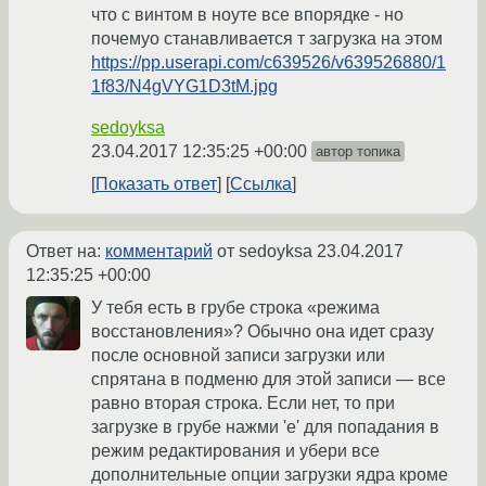
что с винтом в ноуте все впорядке - но
почемуо станавливается т загрузка на этом
https://pp.userapi.com/c639526/v639526880/1
1f83/N4gVYG1D3tM.jpg
sedoyksa
23.04.2017 12:35:25 +00:00
автор топика
Показать ответ
Ссылка
Ответ на:
комментарий
от sedoyksa
23.04.2017
12:35:25 +00:00
У тебя есть в грубе строка «режима
восстановления»? Обычно она идет сразу
после основной записи загрузки или
спрятана в подменю для этой записи — все
равно вторая строка. Если нет, то при
загрузке в грубе нажми 'e' для попадания в
режим редактирования и убери все
дополнительные опции загрузки ядра кроме