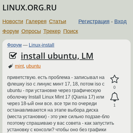
LINUX.ORG.RU
Новости
Галерея
Статьи
Регистрация
-
Вход
Форум
Опросы
Трекер
Поиск
Форум
—
Linux-install
install ubuntu, LM
mint
,
ubuntu
приветствую. есть проблема - записывал на
флешку iso с линукс минт 17, 18, потом iso с
0
ubuntu - при установке через графическую
оболочку Install Linux Mint 17 (Qiania 17) или
через 18-ый они все. все три по очереди
1
останавливаются на этапе выбора диска
(места установки) - это уже сильно подзае-бло
поэтому спрашиваю у вас совета - как запустить
установку с консоли? чтобы оно без графики