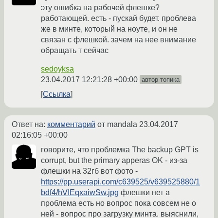
эту ошибка на рабочей флешке?
работающей. есть - пускай будет. проблева
же в минте, который на ноуте, и он не
связан с флешкой. зачем на нее внимание
обращать т сейчас
sedoyksa
23.04.2017 12:21:28 +00:00
автор топика
Ссылка
Ответ на:
комментарий
от mandala
23.04.2017
02:16:05 +00:00
говорите, что проблемка The backup GPT is
corrupt, but the primary apperas OK - из-за
флешки на 32гб вот фото -
https://pp.userapi.com/c639525/v639525880/1
bdf4/hVIEqxaiwSw.jpg
флешки нет а
проблема есть но вопрос пока совсем не о
ней - вопрос про загрузку минта. выяснили,