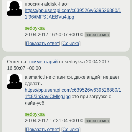
просили аfdisk -l вот
https://pp.userapi.com/c639526/v639526880/1
1f96/tMFSJAEBVu4.jpg
sedoyksa
20.04.2017 16:50:07 +00:00
автор топика
Показать ответ
Ссылка
Ответ на:
комментарий
от sedoyksa
20.04.2017
16:50:07 +00:00
а smartctl не ставится. даже апдейт не дает
сделать
https://pp.userapi.com/c639526/v639526880/1
1fc8/3nSavlCMlsg.jpg
это при загрузке с
лайв-усб
sedoyksa
20.04.2017 17:31:04 +00:00
автор топика
Показать ответ
Ссылка