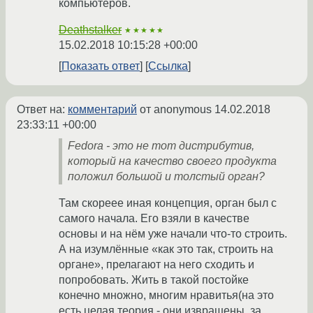
компьютеров.
Deathstalker
★★★★★
15.02.2018 10:15:28 +00:00
Показать ответ
Ссылка
Ответ на:
комментарий
от anonymous
14.02.2018
23:33:11 +00:00
Fedora - это не тот дистрибутив,
который на качество своего продукта
положил большой и толстый орган?
Там скореее иная концепция, орган был с
самого начала. Его взяли в качестве
основы и на нём уже начали что-то строить.
А на изумлённые «как это так, строить на
органе», прелагают на него сходить и
попробовать. Жить в такой постойке
конечно множно, многим нравитья(на это
есть целая теория - они извращены, за