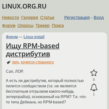
LINUX.ORG.RU
Новости
Галерея
Статьи
Регистрация
-
Вход
Форум
Опросы
Трекер
Поиск
Форум
—
Linux-install
Ищу RPM-based
дистрибутив
rpm
,
хочется странного
Сап, ЛОР.
0
А есть ли дистрибутив, который полностью
пилится сообществом (т.е. не является
бесплатным отгрызком какого-нибудь
1
энтерпрайза), основанный на RPM? Т.е. что-
то типа Дебиана, но RPM-based?