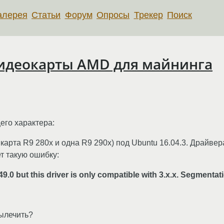
алерея
Статьи
Форум
Опросы
Трекер
Поиск
видеокарты AMD для майнинга
его характера:
карта R9 280x и одна R9 290x) под Ubuntu 16.04.3. Драйве
ет такую ошибку:
9.0 but this driver is only compatible with 3.x.x. Segmentat
вылечить?