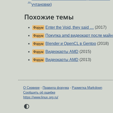
←
учтановки)
Похожие темы
Enter the Void, they said …
(2017)
Форум
Покупка amd видеокарт после майн
Форум
Blender и OpenCL в Gentoo
(2018)
Форум
Видеокарты AMD
(2015)
Форум
Видеокарты AMD
(2013)
Форум
О Сервере
-
Правила форума
-
Разметка Markdown
Сообщить об ошибке
https://www.linux.org.ru/