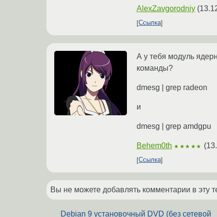
AlexZavgorodniy
(
13.1
Ссылка
А у тебя модуль ядерн
команды?
dmesg | grep radeon
и
dmesg | grep amdgpu
Behem0th
(
13
★★★★★
Ссылка
Вы не можете добавлять комментарии в эту т
Debian 9 установочный DVD (без сетевой