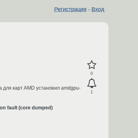
Регистрация
-
Вход
0
ра для карт AMD установил amdgpu-
1
ion fault (core dumped)