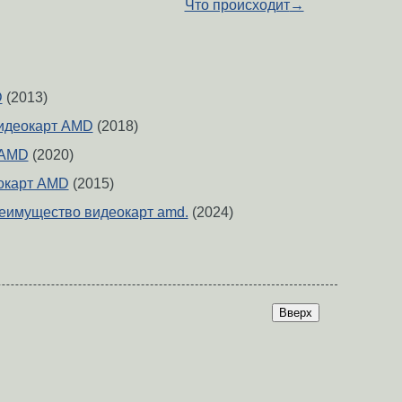
Что происходит
→
D
(2013)
идеокарт AMD
(2018)
 AMD
(2020)
окарт AMD
(2015)
еимущество видеокарт amd.
(2024)
Вверх