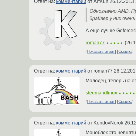
Ответ на:
комментарий
от ArtKun
26.12.2013 
Однозначно AMD. Пр
драйвер у них очень
А еще лучше Geforce4
roman77
(
26.1
★★★★★
Показать ответ
Ссылка
Ответ на:
комментарий
от roman77
26.12.201
Молодец, теперь на о
steemandlinux
★★★★★
Показать ответ
Ссылка
Ответ на:
комментарий
от KendovNorok
26.1
Моноблок это невнятн