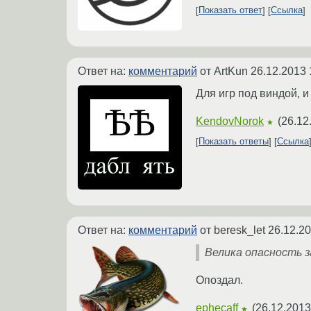
Показать ответ
Ссылка
Ответ на:
комментарий
от ArtKun
26.12.2013 
Для игр под виндой, 
KendovNorok
(
26.12
★
Показать ответы
Ссылка
Ответ на:
комментарий
от beresk_let
26.12.20
Велика опасность 
Опоздал.
ephecaff
(
26.12.2013
★