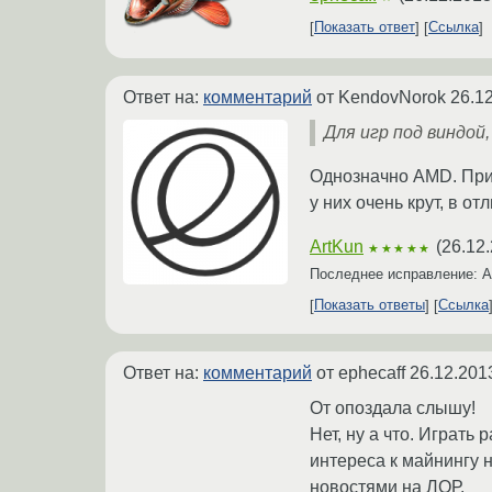
Показать ответ
Ссылка
Ответ на:
комментарий
от KendovNorok
26.1
Для игр под виндой,
Однозначно AMD. При
у них очень крут, в о
ArtKun
(
26.12.
★★★★★
Последнее исправление: 
Показать ответы
Ссылка
Ответ на:
комментарий
от ephecaff
26.12.201
От опоздала слышу!
Нет, ну а что. Играть
интереса к майнингу н
новостями на ЛОР.