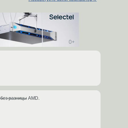
-
без разницы
AMD.