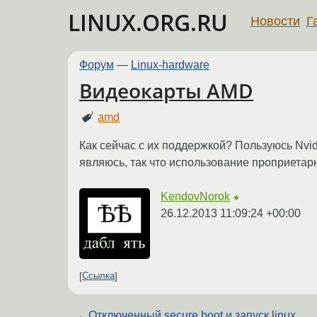
LINUX.ORG.RU
Новости
Г
Форум
—
Linux-hardware
Видеокарты AMD
amd
Как сейчас с их поддержкой? Пользуюсь Nvi
являюсь, так что использование проприетарн
KendovNorok
★
26.12.2013 11:09:24 +00:00
Ссылка
←
Отключенный secure boot и запуск linux