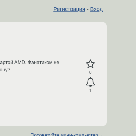
Регистрация
-
Вход
окартой AMD. Фанатиком не
рону?
0
1
Посоветуйте мини-компьютер
→