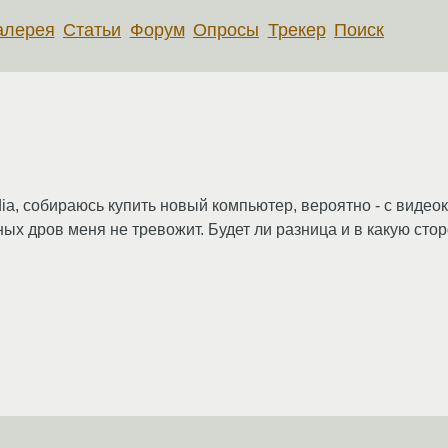
алерея
Статьи
Форум
Опросы
Трекер
Поиск
dia, собираюсь купить новый компьютер, вероятно - с виде
ых дров меня не тревожит. Будет ли разница и в какую сто