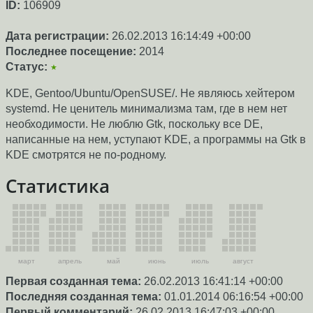
ID:
106909
Дата регистрации:
26.02.2013 16:14:49 +00:00
Последнее посещение:
2014
Статус:
★
KDE, Gentoo/Ubuntu/OpenSUSE/. Не являюсь хейтером
systemd. Не ценитель минимализма там, где в нем нет
необходимости. Не люблю Gtk, поскольку все DE,
написанные на нем, уступают KDE, а программы на Gtk в
KDE смотрятся не по-родному.
Статистика
март
апрель
май
июнь
июль
август
Первая созданная тема:
26.02.2013 16:41:14 +00:00
Последняя созданная тема:
01.01.2014 06:16:54 +00:00
Первый комментарий:
26.02.2013 16:47:03 +00:00