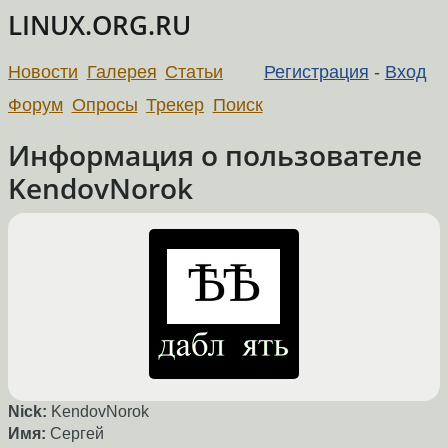
LINUX.ORG.RU
Новости
Галерея
Статьи
Регистрация
-
Вход
Форум
Опросы
Трекер
Поиск
Информация о пользователе
KendovNorok
Nick:
KendovNorok
Имя:
Сергей