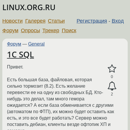
LINUX.ORG.RU
Новости
Галерея
Статьи
Регистрация
-
Вход
Форум
Опросы
Трекер
Поиск
Форум
—
General
1С SQL
Привет.
0
Есть большая база, файловая, которая
сильно тормозит (8.2). Есть желание
перевести ее на одну из свободных БД. Кто-
2
нибудь это делал, там много гемора
ожидается? А если база обменивается с другими
(автоматом по ФТП), их можно будет оставить как
есть, и это все будет работать? Сервер можно
поставить дебиан, клиенты везде офтопик ХП и