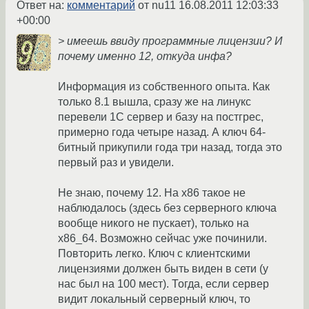
Ответ на:
комментарий
от nu11
16.08.2011 12:03:33
+00:00
> имеешь ввиду программные лицензии? И
почему именно 12, откуда инфа?
Информация из собственного опыта. Как
только 8.1 вышла, сразу же на линукс
перевели 1С сервер и базу на постгрес,
примерно года четыре назад. А ключ 64-
битный прикупили года три назад, тогда это
первый раз и увидели.
Не знаю, почему 12. На x86 такое не
наблюдалось (здесь без серверного ключа
вообще никого не пускает), только на
x86_64. Возможно сейчас уже починили.
Повторить легко. Ключ с клиентскими
лицензиями должен быть виден в сети (у
нас был на 100 мест). Тогда, если сервер
видит локальный серверный ключ, то