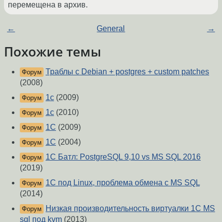
перемещена в архив.
←
General
→
Похожие темы
Траблы с Debian + postgres + custom patches
Форум
(2008)
1с
(2009)
Форум
1с
(2010)
Форум
1С
(2009)
Форум
1С
(2004)
Форум
1С Батл: PostgreSQL 9,10 vs MS SQL 2016
Форум
(2019)
1С под Linux, проблема обмена с MS SQL
Форум
(2014)
Низкая производительность виртуалки 1С MS
Форум
sql под kvm
(2013)