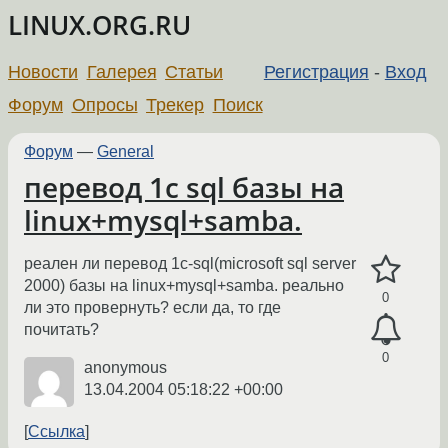
LINUX.ORG.RU
Новости
Галерея
Статьи
Регистрация
-
Вход
Форум
Опросы
Трекер
Поиск
Форум
—
General
перевод 1с sql базы на
linux+mysql+samba.
реален ли перевод 1с-sql(microsoft sql server
2000) базы на linux+mysql+samba. реально
0
ли это провернуть? если да, то где
почитать?
0
anonymous
13.04.2004 05:18:22 +00:00
Ссылка