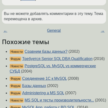
Вы не можете добавлять комментарии в эту тему. Тема
перемещена в архив.
←
General
→
Похожие темы
Сравним базы данных?
(2002)
Новости
Требуется Senior SQL DBA Qualification
(2016)
Форум
PostgreSQL vs. MySQL vs коммерческие
Новости
СУБД
(2004)
Соединение 1С к MySQL
(2008)
Форум
Базы данных
(2002)
Форум
Administering a MS SQL
(2007)
Форум
MS SQL и тесты производительности...
(2001)
Новости
MySQL App, работа с BD SQL.
(2014)
Форум