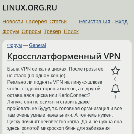
LINUX.ORG.RU
Новости
Галерея
Статьи
Регистрация
-
Вход
Форум
Опросы
Трекер
Поиск
Форум
—
General
Кросcплатформенный VPN
Была VPN сетка на цисках. После грозы ее
не стало (на одном конце).
0
Реально ли поднять VPN на линукс-шлюзе
чтобы с одной стороны был он, а с другой -
оставшаяся циска или KerioConnect?
1
Линукс они не осилят и ставить даже
пробовать не будут, т.к. головная организация и все
там очень умные начальники. А тоннель нужен.
Циску починят неизвестно когда. Да и не нужна она
здесь, золотой микроскоп блин для забивания