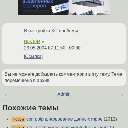
В настройка ХП проблмы.
BusTeR
★
23.05.2004 07:11:50 +00:00
Ссылка
Вы не можете добавлять комментарии в эту тему. Тема
перемещена в архив.
←
Admin
→
Похожие темы
vpn pptp шифрование данных mppe
(2012)
Форум
Кто настраивал mppe+pptpd! вам сюда )))
Форум