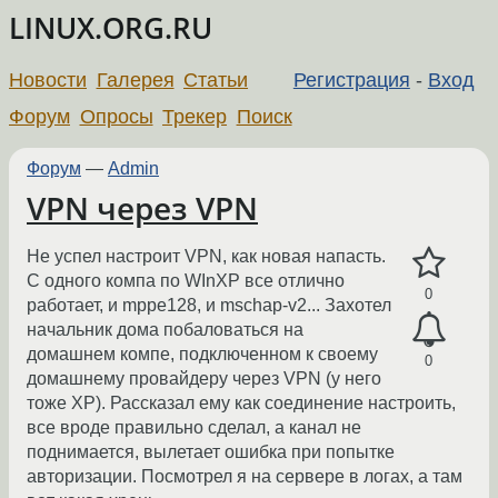
LINUX.ORG.RU
Новости
Галерея
Статьи
Регистрация
-
Вход
Форум
Опросы
Трекер
Поиск
Форум
—
Admin
VPN через VPN
Не успел настроит VPN, как новая напасть.
С одного компа по WInXP все отлично
0
работает, и mppe128, и mschap-v2... Захотел
начальник дома побаловаться на
домашнем компе, подключенном к своему
0
домашнему провайдеру через VPN (у него
тоже XP). Рассказал ему как соединение настроить,
все вроде правильно сделал, а канал не
поднимается, вылетает ошибка при попытке
авторизации. Посмотрел я на сервере в логах, а там