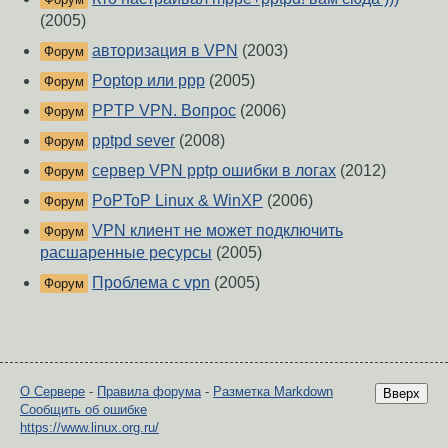
(2005)
авторизация в VPN
(2003)
Форум
Poptop или ppp
(2005)
Форум
PPTP VPN. Вопрос
(2006)
Форум
pptpd sever
(2008)
Форум
сервер VPN pptp ошибки в логах
(2012)
Форум
PoPToP Linux & WinXP
(2006)
Форум
VPN клиент не может подключить
Форум
расшаренные ресурсы
(2005)
Проблема с vpn
(2005)
Форум
О Сервере
-
Правила форума
-
Разметка Markdown
Вверх
Сообщить об ошибке
https://www.linux.org.ru/