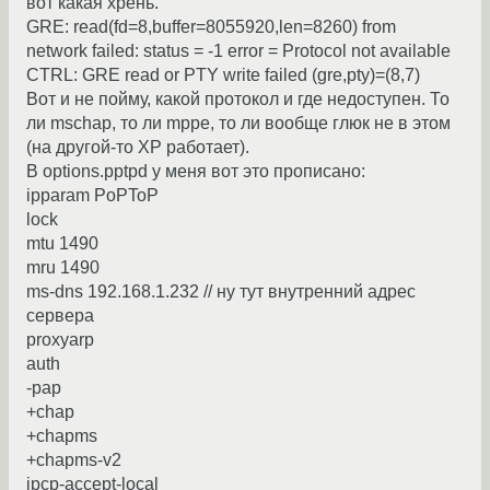
вот какая хрень.
GRE: read(fd=8,buffer=8055920,len=8260) from
network failed: status = -1 error = Protocol not available
CTRL: GRE read or PTY write failed (gre,pty)=(8,7)
Вот и не пойму, какой протокол и где недоступен. То
ли mschap, то ли mppe, то ли вообще глюк не в этом
(на другой-то XP работает).
В options.pptpd у меня вот это прописано:
ipparam PoPToP
lock
mtu 1490
mru 1490
ms-dns 192.168.1.232 // ну тут внутренний адрес
сервера
proxyarp
auth
-pap
+chap
+chapms
+chapms-v2
ipcp-accept-local