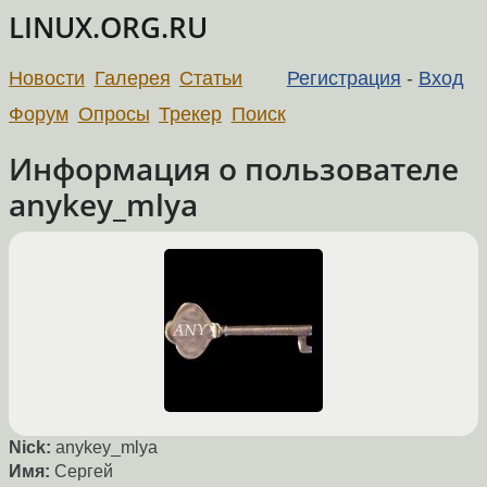
LINUX.ORG.RU
Новости
Галерея
Статьи
Регистрация
-
Вход
Форум
Опросы
Трекер
Поиск
Информация о пользователе
anykey_mlya
Nick:
anykey_mlya
Имя:
Сергей