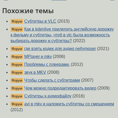
Похожие темы
Субтитры в VLC
(2015)
Форум
Как в kdenlive прилепить английскую дорожку
Форум
к фильму и субтитры, чтоб в vlc была возможность
выбирать дорожку и субтитры?
(2022)
где взять кодек для аудио nellymoser
(2021)
Форум
MPlayer и mkv
(2006)
Форум
Проблемы с плеерами.
(2012)
Форум
звук в MKV
(2008)
Форум
Чтобы сделать с субтитрами
(2007)
Форум
Чем можно подредактировать видео
(2009)
Форум
Субтитры к аудиофайлу
(2016)
Форум
avi в mkv и наложить субтитры со смещением
Форум
(2012)