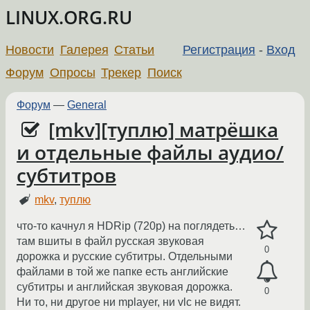
LINUX.ORG.RU
Новости
Галерея
Статьи
Регистрация
-
Вход
Форум
Опросы
Трекер
Поиск
Форум
—
General
[mkv][туплю] матрёшка
и отдельные файлы аудио/
субтитров
mkv
,
туплю
что-то качнул я HDRip (720p) на поглядеть…
там вшиты в файл русская звуковая
0
дорожка и русские субтитры. Отдельными
файлами в той же папке есть английские
субтитры и английская звуковая дорожка.
0
Ни то, ни другое ни mplayer, ни vlc не видят.