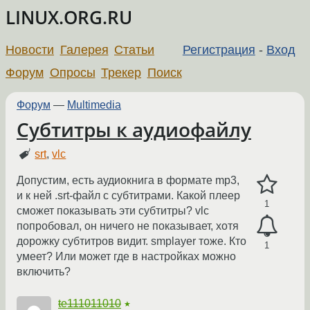
LINUX.ORG.RU
Новости
Галерея
Статьи
Регистрация
-
Вход
Форум
Опросы
Трекер
Поиск
Форум
—
Multimedia
Субтитры к аудиофайлу
srt
,
vlc
Допустим, есть аудиокнига в формате mp3,
и к ней .srt-файл с субтитрами. Какой плеер
1
сможет показывать эти субтитры? vlc
попробовал, он ничего не показывает, хотя
дорожку субтитров видит. smplayer тоже. Кто
1
умеет? Или может где в настройках можно
включить?
te111011010
★