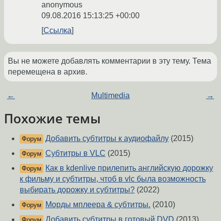
anonymous
09.08.2016 15:13:25 +00:00
Ссылка
Вы не можете добавлять комментарии в эту тему. Тема
перемещена в архив.
←
Multimedia
→
Похожие темы
Добавить субтитры к аудиофайлу
(2015)
Форум
Субтитры в VLC
(2015)
Форум
Как в kdenlive прилепить английскую дорожку
Форум
к фильму и субтитры, чтоб в vlc была возможность
выбирать дорожку и субтитры?
(2022)
Морды мплеера & субтитры.
(2010)
Форум
Добавить субтитры в готовый DVD
(2013)
Форум