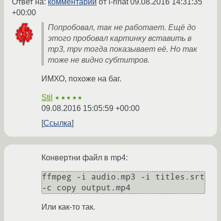
Ответ на:
комментарий
от i-rinat
09.08.2016 14:31:35
+00:00
Попробовал, так не работает. Ещё до
этого пробовал картинку вставить в
mp3, mpv тогда показывает её. Но так
тоже не видно субтитров.
ИМХО, похоже на баг.
Stil
★★★★★
09.08.2016 15:05:59 +00:00
Ссылка
Конвертни файл в mp4:
ffmpeg -i audio.mp3 -i titles.srt 
Или как-то так.