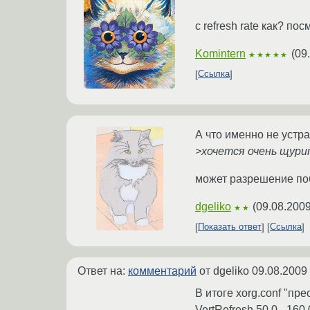
с refresh rate как? п
Komintern
(
09
★★★★★
Ссылка
А что именно не устр
>хочется очень щури
может разрешение по
dgeliko
(
09.08.2009
★★
Показать ответ
Ссылка
Ответ на:
комментарий
от dgeliko
09.08.2009
В итоге xorg.conf "прео
VertRefresh 50.0 - 160