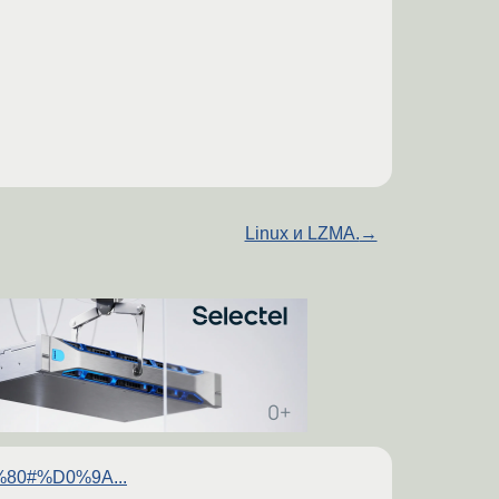
Linux и LZMA.
→
%80#%D0%9A...