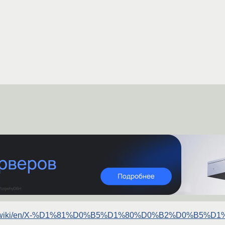
rg.ru/wiki/en/X-%D1%81%D0%B5%D1%80%D0%B2%D0%B5%D1