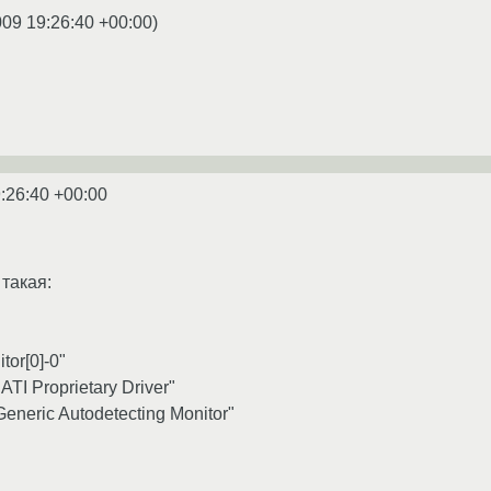
009 19:26:40 +00:00
)
:26:40 +00:00
 такая:
itor[0]-0"
TI Proprietary Driver"
eneric Autodetecting Monitor"