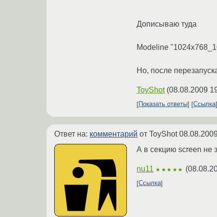
Дописываю туда
Modeline "1024x768_1
Но, после перезапуска
ToyShot
(
08.08.2009 1
Показать ответы
Ссылка
Ответ на:
комментарий
от ToyShot
08.08.2009
А в секцию screen не
nu11
(
08.08.2
★★★★★
Ссылка