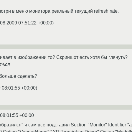
осмотри в меню монитора реальный текущий refresh rate.
.08.2009 07:51:22 +00:00
)
аивает в изображении то? Скриншот есть хотя бы глянуть?
ться
больше сделать?
 08:01:55 +00:00
)
 08:01:55 +00:00
бразился" и сам все подставил Section "Monitor" Identifier "at
.0 Option "VendorName" "ATI Proprietary Driver" Option "Model