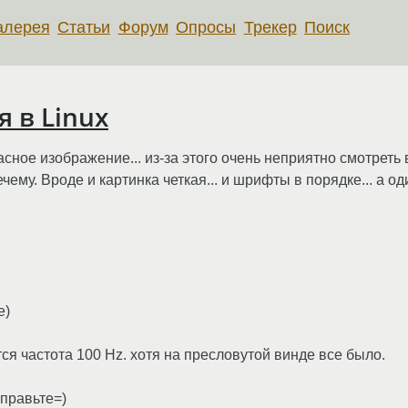
алерея
Статьи
Форум
Опросы
Трекер
Поиск
 в Linux
ное изображение... из-за этого очень неприятно смотреть в
чему. Вроде и картинка четкая... и шрифты в порядке... а о
е)
ся частота 100 Hz. хотя на пресловутой винде все было.
аправьте=)