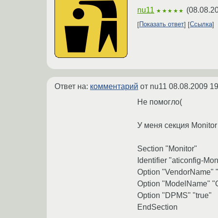
nu11
(
08.08.2
★★★★★
Показать ответ
Ссылка
Ответ на:
комментарий
от nu11
08.08.2009 19
Не помогло(
У меня секция Monitor
Section "Monitor"
Identifier "aticonfig-Mon
Option "VendorName" "A
Option "ModelName" "G
Option "DPMS" "true"
EndSection