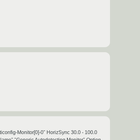
iconfig-Monitor[0]-0" HorizSync 30.0 - 100.0
Name" "Generic Autodetecting Monitor" Option