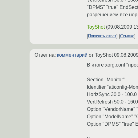
"DPMS" "true" EndSect
разрешением все нор
ToyShot
(
09.08.2009 1
Показать ответ
Ссылка
Ответ на:
комментарий
от ToyShot
09.08.2009
В итоге xorg.conf "пр
Section "Monitor"
Identifier "aticonfig-Mon
HorizSync 30.0 - 100.0
VertRefresh 50.0 - 160.
Option "VendorName" "A
Option "ModelName" "G
Option "DPMS" "true" 