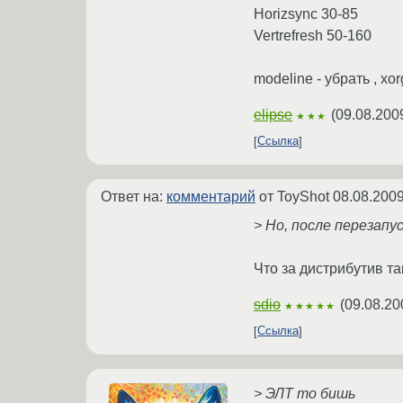
Horizsync 30-85
Vertrefresh 50-160
modeline - убрать , xo
elipse
(
09.08.200
★★★
Ссылка
Ответ на:
комментарий
от ToyShot
08.08.2009
> Но, после перезапу
Что за дистрибутив 
sdio
(
09.08.20
★★★★★
Ссылка
> ЭЛТ то бишь