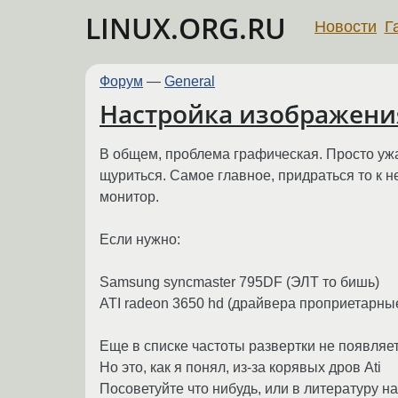
LINUX.ORG.RU
Новости
Г
Форум
—
General
Настройка изображения
В общем, проблема графическая. Просто ужас
щуриться. Самое главное, придраться то к не
монитор.
Если нужно:
Samsung syncmaster 795DF (ЭЛТ то бишь)
ATI radeon 3650 hd (драйвера проприетарны
Еще в списке частоты развертки не появляет
Но это, как я понял, из-за корявых дров Ati
Посоветуйте что нибудь, или в литературу н