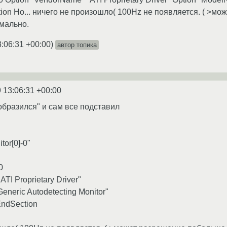
ion Но... ничего не произошло( 100Hz не появляется. ( >мо
мально.
3:06:31 +00:00
)
автор топика
 13:06:31 +00:00
еобразился" и сам все подставил
itor[0]-0"
0
TI Proprietary Driver"
eneric Autodetecting Monitor"
EndSection