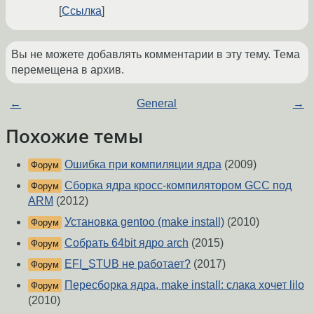
Ссылка
Вы не можете добавлять комментарии в эту тему. Тема
перемещена в архив.
←
General
→
Похожие темы
Ошибка при компиляции ядра
(2009)
Форум
Сборка ядра кросс-компилятором GCC под
Форум
ARM
(2012)
Установка gentoo (make install)
(2010)
Форум
Собрать 64bit ядро arch
(2015)
Форум
EFI_STUB не работает?
(2017)
Форум
Пересборка ядра, make install: слака хочет lilo
Форум
(2010)