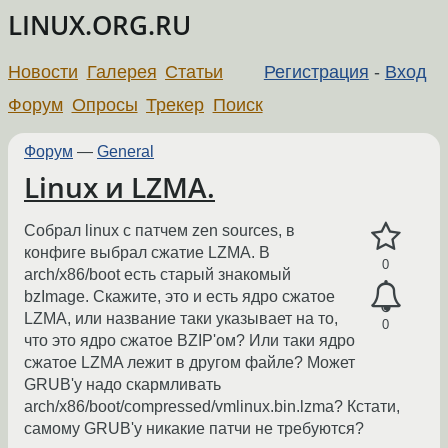
LINUX.ORG.RU
Новости
Галерея
Статьи
Регистрация
-
Вход
Форум
Опросы
Трекер
Поиск
Форум
—
General
Linux и LZMA.
Собрал linux с патчем zen sources, в
конфиге выбрал сжатие LZMA. В
0
arch/x86/boot есть старый знакомый
bzImage. Скажите, это и есть ядро сжатое
LZMA, или название таки указывает на то,
0
что это ядро сжатое BZIP'ом? Или таки ядро
сжатое LZMA лежит в другом файле? Может
GRUB'у надо скармливать
arch/x86/boot/compressed/vmlinux.bin.lzma? Кстати,
самому GRUB'у никакие патчи не требуются?