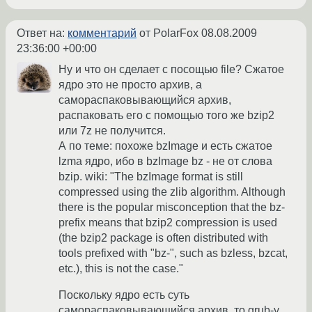
Ответ на:
комментарий
от PolarFox
08.08.2009
23:36:00 +00:00
Ну и что он сделает с посощью file? Сжатое
ядро это не просто архив, а
самораспаковывающийся архив,
распаковать его с помощью того же bzip2
или 7z не получится.
А по теме: похоже bzImage и есть сжатое
lzma ядро, ибо в bzImage bz - не от слова
bzip. wiki: "The bzImage format is still
compressed using the zlib algorithm. Although
there is the popular misconception that the bz-
prefix means that bzip2 compression is used
(the bzip2 package is often distributed with
tools prefixed with "bz-", such as bzless, bzcat,
etc.), this is not the case."
Поскольку ядро есть суть
самораспаковывающийся архив, то grub-у