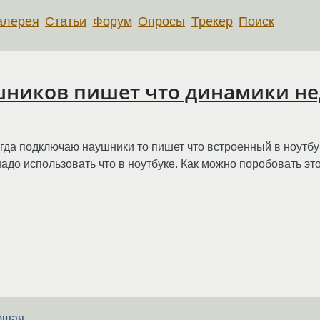
алерея
Статьи
Форум
Опросы
Трекер
Поиск
ников пишет что динамики н
Огда подключаю наушники то пишет что встроенный в ноутб
адо использовать что в ноутбуке. Как можно поробовать эт
ующая