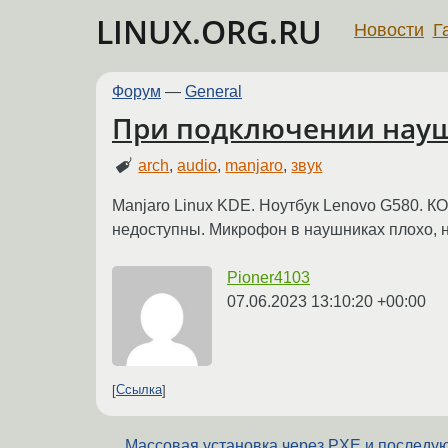
LINUX.ORG.RU
Новости
Г
Форум
—
General
При подключении науш
arch
,
audio
,
manjaro
,
звук
Manjaro Linux KDE. Ноутбук Lenovo G580. К
недоступны. Микрофон в наушниках плохо, н
Pioner4103
07.06.2023 13:10:20 +00:00
Ссылка
Массовая установка через PXE и послед