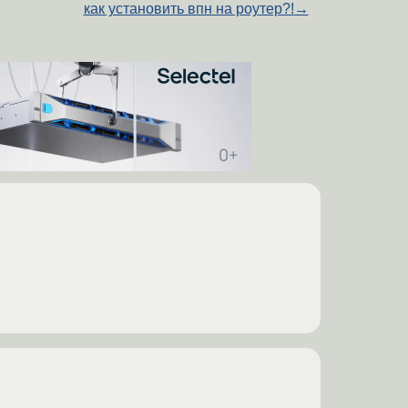
как установить впн на роутер?!
→