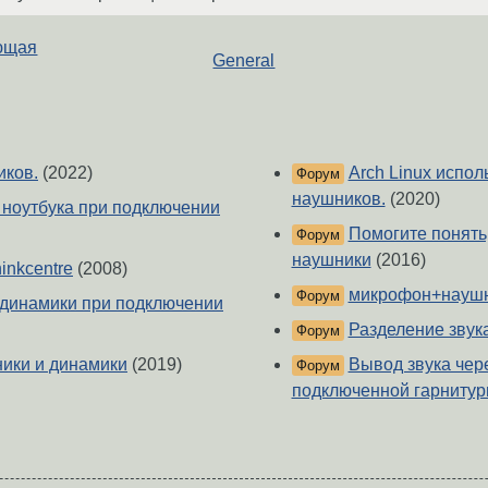
ующая
General
иков.
(2022)
Arch Linux испо
Форум
наушников.
(2020)
 ноутбука при подключении
Помогите понять
Форум
наушники
(2016)
inkcentre
(2008)
микрофон+науш
Форум
динамики при подключении
Разделение звук
Форум
ники и динамики
(2019)
Вывод звука чер
Форум
подключенной гарниту