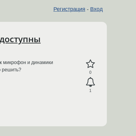
Регистрация
-
Вход
едоступны
ук микрофон и динамики
о решить?
0
1