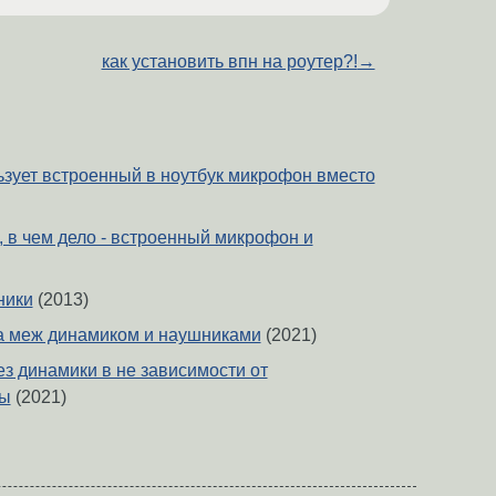
как установить впн на роутер?!
→
льзует встроенный в ноутбук микрофон вместо
, в чем дело - встроенный микрофон и
ники
(2013)
а меж динамиком и наушниками
(2021)
ез динамики в не зависимости от
ры
(2021)