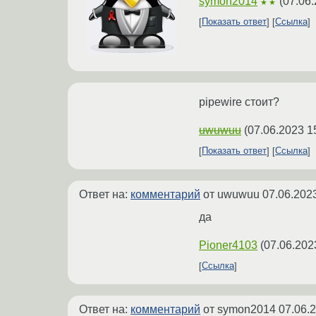
symon2014
(
07.06.
★★
Показать ответ
Ссылка
pipewire стоит?
uwuwuu
(
07.06.2023 1
Показать ответ
Ссылка
Ответ на:
комментарий
от uwuwuu
07.06.202
да
Pioner4103
(
07.06.202
Ссылка
Ответ на:
комментарий
от symon2014
07.06.