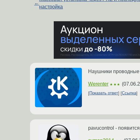
←
настройка
Наушники проводные 
Werenter
(
07.06.
★★★
Показать ответ
Ссылка
pavucontrol - появит