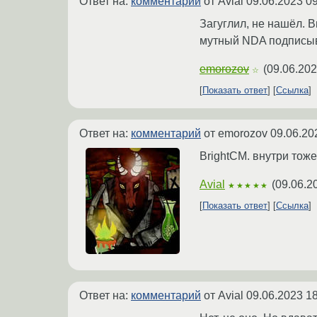
Ответ на:
комментарий
от Avial
09.06.2023 09
Загуглил, не нашёл. В
мутный NDA подписы
emorozov
(
09.06.202
☆
Показать ответ
Ссылка
Ответ на:
комментарий
от emorozov
09.06.20
BrightCM. внутри тоже
Avial
(
09.06.2
★★★★★
Показать ответ
Ссылка
Ответ на:
комментарий
от Avial
09.06.2023 18