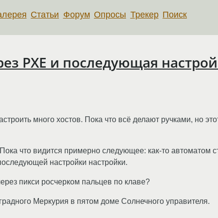
алерея
Статьи
Форум
Опросы
Трекер
Поиск
рез PXE и последующая настрой
астроить много хостов. Пока что всё делают ручками, но эт
Пока что видится примерно следующее: как-то автоматом ст
 последующей настройки настройки.
 через пикси росчерком пальцев по клаве?
оградного Меркурия в пятом доме Солнечного управителя.