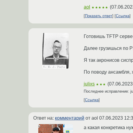
aol
(
07.06.202
★★★★★
Показать ответ
Ссылка
Готовишь TFTP сервер
Далее грузишься по 
Я так акронисов сиспр
По поводу ансамбля, х
julixs
(
07.06.2023
★★★
Последнее исправление: ju
Ссылка
Ответ на:
комментарий
от aol
07.06.2023 12:
а какая конкретика н