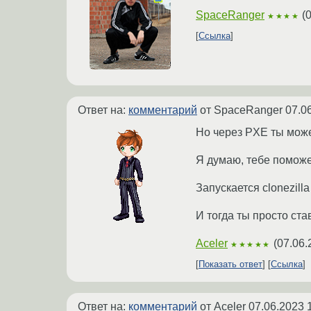
SpaceRanger
(
★★★★
Ссылка
Ответ на:
комментарий
от SpaceRanger
07.0
Но через PXE ты може
Я думаю, тебе поможе
Запускается clonezill
И тогда ты просто ст
Aceler
(
07.06.
★★★★★
Показать ответ
Ссылка
Ответ на:
комментарий
от Aceler
07.06.2023 