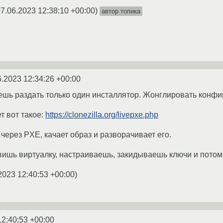
07.06.2023 12:38:10 +00:00
)
автор топика
6.2023 12:34:26 +00:00
шь раздать только один инсталлятор. Жонглировать конфи
т вот такое:
https://clonezilla.org/livepxe.php
a через PXE, качает образ и разворачивает его.
авишь виртуалку, настраиваешь, закидываешь ключи и потом
2023 12:40:53 +00:00
)
12:40:53 +00:00