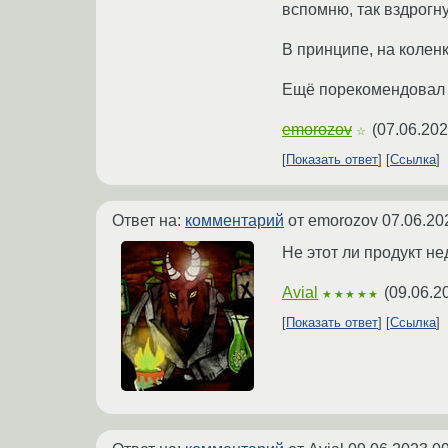
вспомню, так вздрогну.
В принципе, на колен
Ещё порекомендовал б
emorozov
(
07.06.202
☆
Показать ответ
Ссылка
Ответ на:
комментарий
от emorozov
07.06.20
Не этот ли продукт н
Avial
(
09.06.2
★★★★★
Показать ответ
Ссылка