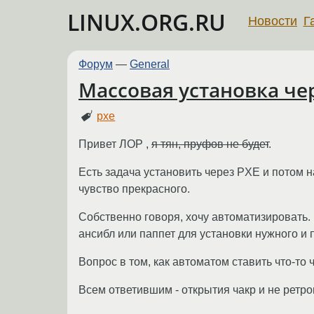
LINUX.ORG.RU
Новости
Г
Форум
—
General
Массовая установка че
pxe
Привет ЛОР ,
я тян, пруфов не будет
.
Есть задача установить через PXE и потом н
чувство прекрасного.
Собственно говоря, хочу автоматизировать. 
ансибл или паппет для установки нужного и
Вопрос в том, как автоматом ставить что-то
Всем ответившим - открытия чакр и не ретр