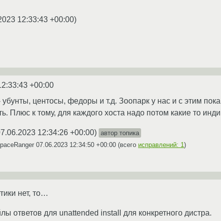
2023 12:33:43 +00:00
)
12:33:43 +00:00
 убунты, центосы, федоры и т.д. Зоопарк у нас и с этим пока
сть. Плюс к тому, для каждого хоста надо потом какие то и
07.06.2023 12:34:26 +00:00
)
автор топика
SpaceRanger
07.06.2023 12:34:50 +00:00
(всего
исправлений: 1
)
тики нет, то…
йлы ответов для unattended install для конкретного дистра.