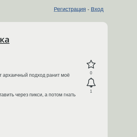
Регистрация
-
Вход
ка
0
от архаичный подход ранит моё
1
авить через пикси, а потом гнать