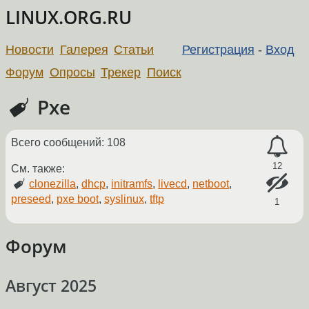
LINUX.ORG.RU
Новости
Галерея
Статьи
Регистрация
-
Вход
Форум
Опросы
Трекер
Поиск
Pxe
Всего сообщений: 108
12
См. также:
clonezilla
,
dhcp
,
initramfs
,
livecd
,
netboot
,
preseed
,
pxe boot
,
syslinux
,
tftp
1
Форум
Август 2025