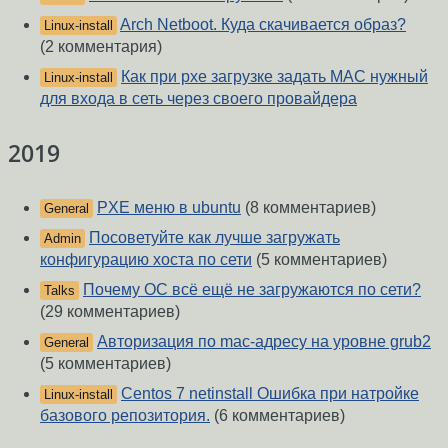
Arch Netboot. Куда скачивается образ?
Linux-install
(2 комментария)
Как при pxe загрузке задать МАС нужный
Linux-install
для входа в сеть через своего провайдера
2019
PXE меню в ubuntu
(8 комментариев)
General
Посоветуйте как лучше загружать
Admin
конфигурацию хоста по сети
(5 комментариев)
Почему ОС всё ещё не загружаются по сети?
Talks
(29 комментариев)
Авторизация по mac-адресу на уровне grub2
General
(5 комментариев)
Centos 7 netinstall Ошибка при натройке
Linux-install
базового репозитория.
(6 комментариев)