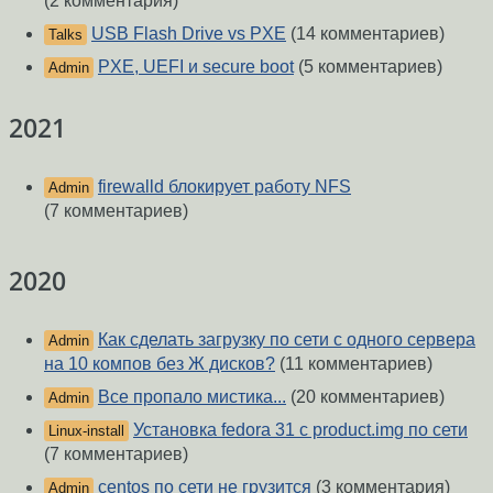
(2 комментария)
USB Flash Drive vs PXE
(14 комментариев)
Talks
PXE, UEFI и secure boot
(5 комментариев)
Admin
2021
firewalld блокирует работу NFS
Admin
(7 комментариев)
2020
Как сделать загрузку по сети с одного сервера
Admin
на 10 компов без Ж дисков?
(11 комментариев)
Все пропало мистика...
(20 комментариев)
Admin
Установка fedora 31 с product.img по сети
Linux-install
(7 комментариев)
centos по сети не грузится
(3 комментария)
Admin