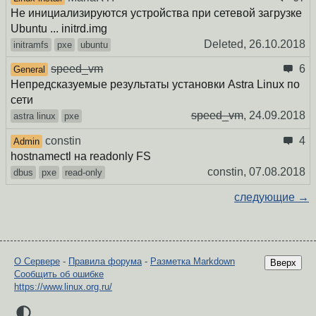
Не инициализируются устройства при сетевой загрузке
Ubuntu ... initrd.img
Deleted,
26.10.2018
initramfs
pxe
ubuntu
speed_vm
6
General
Непредсказуемые результаты установки Astra Linux по
сети
speed_vm
,
24.09.2018
astra linux
pxe
constin
4
Admin
hostnamectl на readonly FS
constin,
07.08.2018
dbus
pxe
read-only
следующие →
О Сервере
-
Правила форума
-
Разметка Markdown
Вверх
Сообщить об ошибке
https://www.linux.org.ru/