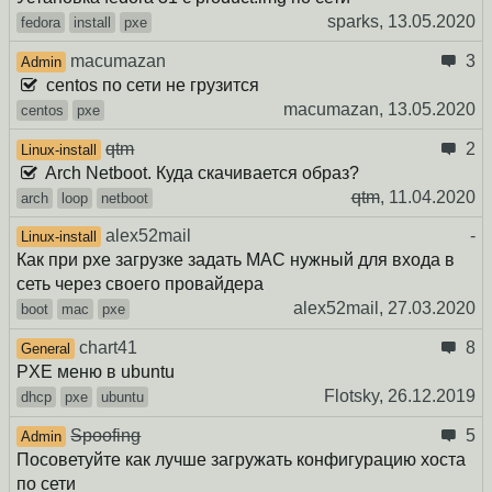
sparks,
13.05.2020
fedora
install
pxe
macumazan
3
Admin
centos по сети не грузится
macumazan,
13.05.2020
centos
pxe
qtm
2
Linux-install
Arch Netboot. Куда скачивается образ?
qtm
,
11.04.2020
arch
loop
netboot
alex52mail
-
Linux-install
Как при pxe загрузке задать МАС нужный для входа в
сеть через своего провайдера
alex52mail,
27.03.2020
boot
mac
pxe
chart41
8
General
PXE меню в ubuntu
Flotsky,
26.12.2019
dhcp
pxe
ubuntu
Spoofing
5
Admin
Посоветуйте как лучше загружать конфигурацию хоста
по сети