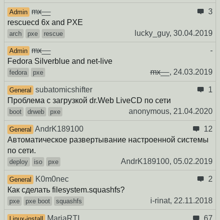
mx__
3
Admin
rescuecd 6x and PXE
lucky_guy,
30.04.2019
arch
pxe
rescue
mx__
-
Admin
Fedora Silverblue and net-live
mx__
,
24.03.2019
fedora
pxe
subatomicshifter
1
General
Проблема с загрузкой dr.Web LiveCD по сети
anonymous,
21.04.2020
boot
drweb
pxe
AndrK189100
12
General
Автоматическое развертывание настроенной системы
по сети.
AndrK189100,
05.02.2019
deploy
iso
pxe
K0m0nec
2
General
Как сделать filesystem.squashfs?
i-rinat,
22.11.2018
pxe
pxe boot
squashfs
MariaRTI
67
Linux-install