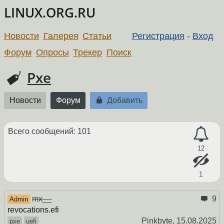
LINUX.ORG.RU
Новости
Галерея
Статьи
Регистрация
-
Вход
Форум
Опросы
Трекер
Поиск
Pxe
Новости
Форум
Добавить
Всего сообщений: 101
12
1
mx__
9
Admin
revocations.efi
Pinkbyte,
15.08.2025
pxe
uefi