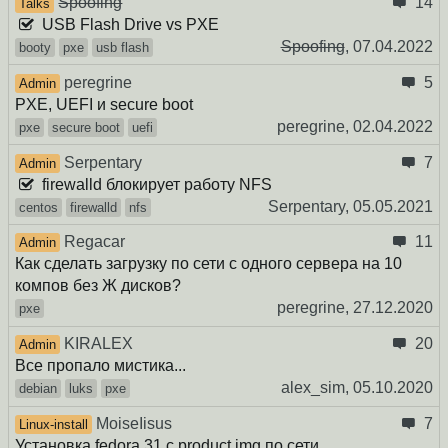
Spoofing
14
Talks
USB Flash Drive vs PXE
Spoofing
,
07.04.2022
booty
pxe
usb flash
peregrine
5
Admin
PXE, UEFI и secure boot
peregrine,
02.04.2022
pxe
secure boot
uefi
Serpentary
7
Admin
firewalld блокирует работу NFS
Serpentary,
05.05.2021
centos
firewalld
nfs
Regacar
11
Admin
Как сделать загрузку по сети с одного сервера на 10
компов без Ж дисков?
peregrine,
27.12.2020
pxe
KIRALEX
20
Admin
Все пропало мистика...
alex_sim,
05.10.2020
debian
luks
pxe
MoiseIisus
7
Linux-install
Установка fedora 31 с product.img по сети