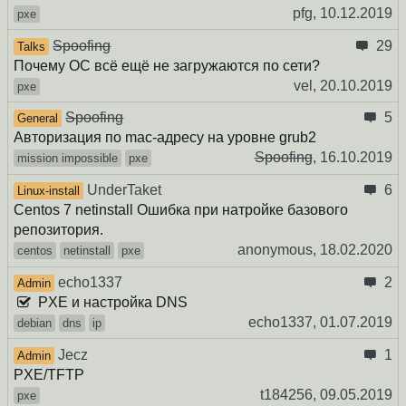
pfg,
10.12.2019
pxe
Spoofing
29
Talks
Почему ОС всё ещё не загружаются по сети?
vel,
20.10.2019
pxe
Spoofing
5
General
Авторизация по mac-адресу на уровне grub2
Spoofing
,
16.10.2019
mission impossible
pxe
UnderTaket
6
Linux-install
Centos 7 netinstall Ошибка при натройке базового
репозитория.
anonymous,
18.02.2020
centos
netinstall
pxe
echo1337
2
Admin
PXE и настройка DNS
echo1337,
01.07.2019
debian
dns
ip
Jecz
1
Admin
PXE/TFTP
t184256,
09.05.2019
pxe