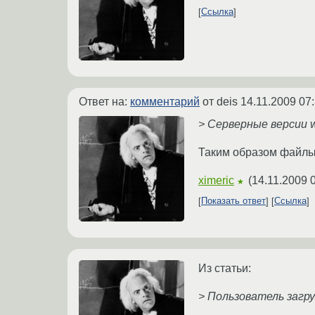
Ссылка
Ответ на:
комментарий
от deis
14.11.2009 07
> Серверные версии w
Таким образом файлы б
ximeric
(
14.11.2009 
★
Показать ответ
Ссылка
Из статьи:
> Пользователь загр