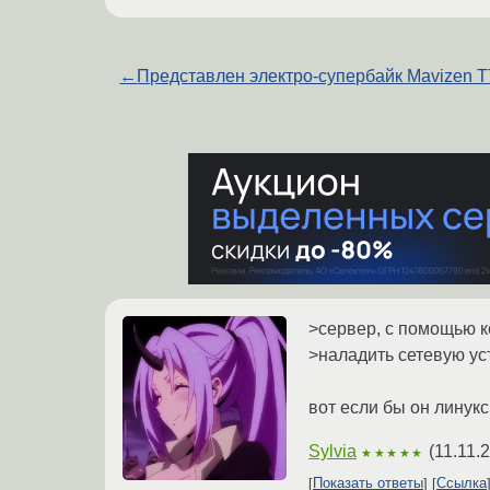
←
Представлен электро-супербайк Mavizen 
>сервер, с помощью к
>наладить сетевую у
вот если бы он линукс 
Sylvia
(
11.11.
★★★★★
Показать ответы
Ссылка