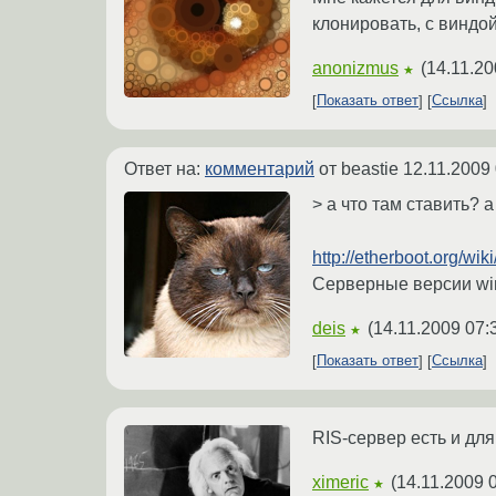
клонировать, с виндой
anonizmus
(
14.11.20
★
Показать ответ
Ссылка
Ответ на:
комментарий
от beastie
12.11.2009 
> а что там ставить? 
http://etherboot.org/wik
Серверные версии win
deis
(
14.11.2009 07:
★
Показать ответ
Ссылка
RIS-сервер есть и для 
ximeric
(
14.11.2009 
★