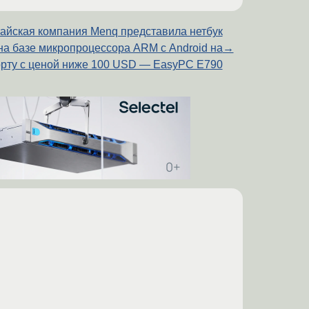
айская компания Menq представила нетбук
на базе микропроцессора ARM с Android на
→
рту с ценой ниже 100 USD — EasyPC E790