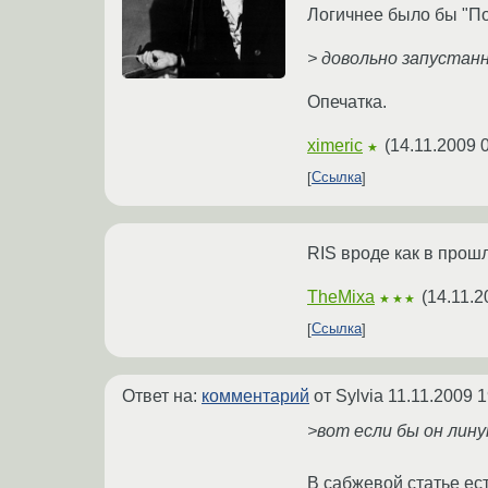
Логичнее было бы "По
> довольно запустан
Опечатка.
ximeric
(
14.11.2009 
★
Ссылка
RIS вроде как в прош
TheMixa
(
14.11.2
★★★
Ссылка
Ответ на:
комментарий
от Sylvia
11.11.2009 1
>вот если бы он линук
В сабжевой статье ест