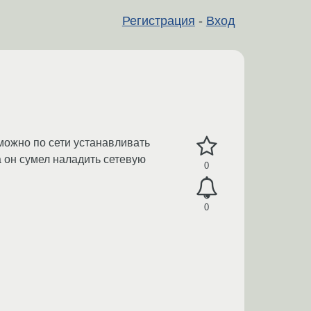
Регистрация
-
Вход
 можно по сети устанавливать
 он сумел наладить сетевую
0
0