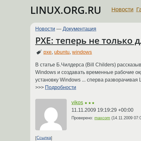
LINUX.ORG.RU
Новости
Г
Новости
—
Документация
PXE: теперь не только 
pxe
,
ubuntu
,
windows
В статье Б.Чилдерса (Bill Childers) рассказ
Windows и создавать временные рабочие ок
установку Windows ... сперва разворачивая L
>>>
Подробности
vikos
★★★
11.11.2009 19:19:29 +00:00
Проверено:
maxcom
(
14.11.2009 07:
Ссылка