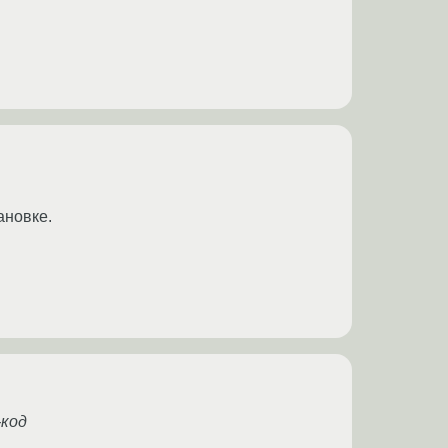
ановке.
-код