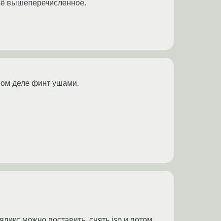
всё вышеперечисленное.
амом деле финт ушами.
яликс можно поставить, снять iso и потом