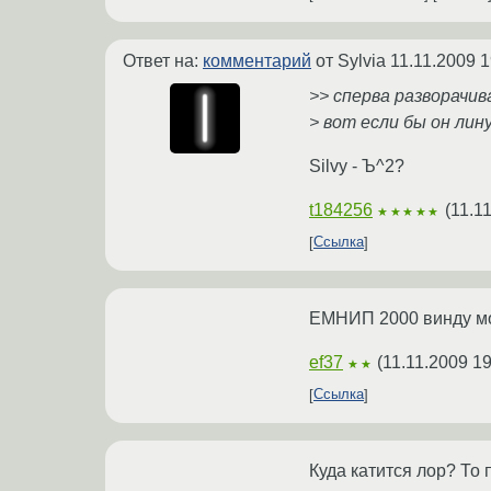
Ответ на:
комментарий
от Sylvia
11.11.2009 1
>> сперва разворачива
> вот если бы он лину
Silvy - Ъ^2?
t184256
(
11.1
★★★★★
Ссылка
ЕМНИП 2000 винду мож
ef37
(
11.11.2009 19
★★
Ссылка
Куда катится лор? То 