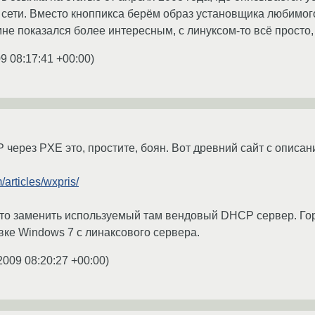
о сети. Вместо кноппикса берём образ установщика любимог
мне показался более интересным, с линуксом-то всё просто,
9 08:17:41 +00:00
)
 через PXE это, простите, боян. Вот древний сайт с описа
/articles/wxpris/
 это заменить используемый там вендовый DHCP сервер. Го
вке Windows 7 с линаксового сервера.
2009 08:20:27 +00:00
)