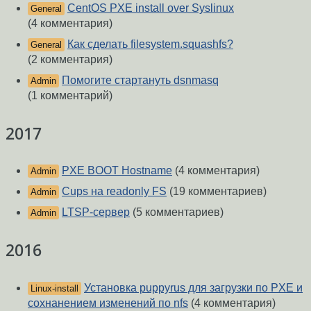
CentOS PXE install over Syslinux
General
(4 комментария)
Как сделать filesystem.squashfs?
General
(2 комментария)
Помогите стартануть dsnmasq
Admin
(1 комментарий)
2017
PXE BOOT Hostname
(4 комментария)
Admin
Cups на readonly FS
(19 комментариев)
Admin
LTSP-сервер
(5 комментариев)
Admin
2016
Установка puppyrus для загрузки по PXE и
Linux-install
сохнанением изменений по nfs
(4 комментария)