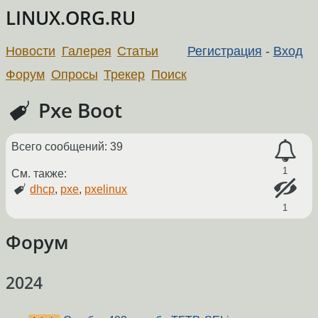
LINUX.ORG.RU
Новости
Галерея
Статьи
Регистрация
-
Вход
Форум
Опросы
Трекер
Поиск
Pxe Boot
Всего сообщений: 39
1
См. также:
dhcp
,
pxe
,
pxelinux
1
Форум
2024