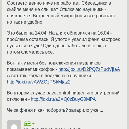
Соответственно ниче не работает. Сбеседники в
скайпе меня не слышат. Отключаю наушники -
появляется Встроенный микрофон и все работает -
но так не удобно.
Это было на 14.04. На днях обновился на 16.04 -
проблема осталась. Я употом удалил файл настроек
пульсы и о чудо! Один день работало все ок, а
потом сломалось все.
Вот так у меня без подключения наушников
показывает микрофон -
http://joxi.ru/D2PQ7zPudVjlaA
А вот так, когда я подключаю наушники -
http://joxi.ru/vAWZGzPSkMjaz2
Во втором случае pavucontrol пишет, что внутренний
отключен -
http://joxi.ru/a2XQ0zBuyG0MPA
Че за фигня и как побороть? запарило уже....
SR
★