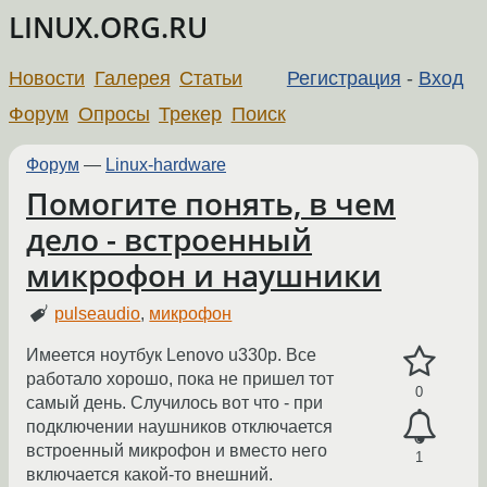
LINUX.ORG.RU
Новости
Галерея
Статьи
Регистрация
-
Вход
Форум
Опросы
Трекер
Поиск
Форум
—
Linux-hardware
Помогите понять, в чем
дело - встроенный
микрофон и наушники
pulseaudio
,
микрофон
Имеется ноутбук Lenovo u330p. Все
работало хорошо, пока не пришел тот
0
самый день. Случилось вот что - при
подключении наушников отключается
встроенный микрофон и вместо него
1
включается какой-то внешний.