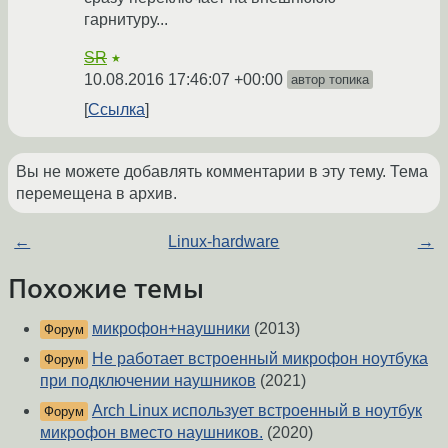
гарнитуру...
SR
★
10.08.2016 17:46:07 +00:00
автор топика
Ссылка
Вы не можете добавлять комментарии в эту тему. Тема
перемещена в архив.
←
Linux-hardware
→
Похожие темы
микрофон+наушники
(2013)
Форум
Не работает встроенный микрофон ноутбука
Форум
при подключении наушников
(2021)
Arch Linux использует встроенный в ноутбук
Форум
микрофон вместо наушников.
(2020)