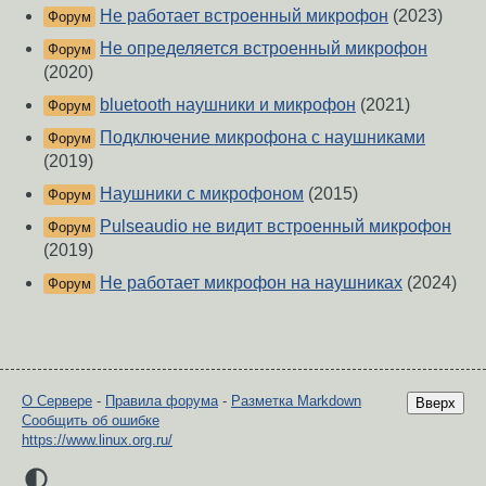
Не работает встроенный микрофон
(2023)
Форум
Не определяется встроенный микрофон
Форум
(2020)
bluetooth наушники и микрофон
(2021)
Форум
Подключение микрофона с наушниками
Форум
(2019)
Наушники с микрофоном
(2015)
Форум
Pulseaudio не видит встроенный микрофон
Форум
(2019)
Не работает микрофон на наушниках
(2024)
Форум
О Сервере
-
Правила форума
-
Разметка Markdown
Вверх
Сообщить об ошибке
https://www.linux.org.ru/