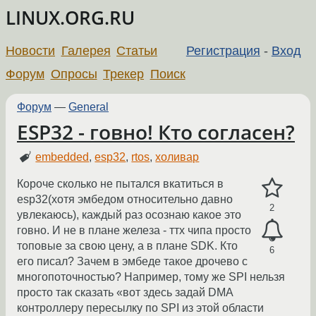
LINUX.ORG.RU
Новости
Галерея
Статьи
Регистрация
-
Вход
Форум
Опросы
Трекер
Поиск
Форум
—
General
ESP32 - говно! Кто согласен?
embedded
,
esp32
,
rtos
,
холивар
Короче сколько не пытался вкатиться в
esp32(хотя эмбедом относительно давно
2
увлекаюсь), каждый раз осознаю какое это
говно. И не в плане железа - ттх чипа просто
топовые за свою цену, а в плане SDK. Кто
6
его писал? Зачем в эмбеде такое дрочево с
многопоточностью? Например, тому же SPI нельзя
просто так сказать «вот здесь задай DMA
контроллеру пересылку по SPI из этой области