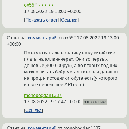
ox55ff
★★★★★
17.08.2022 19:13:00 +00:00
Показать ответ
Ссылка
Ответ на:
комментарий
от ox55ff
17.08.2022 19:13:00
+00:00
Пока что как альтернативу вижу китайские
платы на аллвиннерах. Они во первых
дешевые(400-600руб), а во вторых под них
можно писать бейр метал т.к есть и даташит
на проц, и исходники юбута есть(у которого
и свое небольшое API есть)
monobogdan1337
17.08.2022 19:17:47 +00:00
автор топика
Ссылка
Ответ на:
комментарий
от monobogdan1337