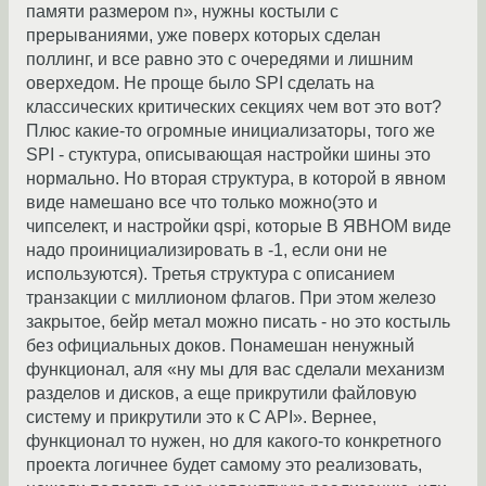
памяти размером n», нужны костыли с
прерываниями, уже поверх которых сделан
поллинг, и все равно это с очередями и лишним
оверхедом. Не проще было SPI сделать на
классических критических секциях чем вот это вот?
Плюс какие-то огромные инициализаторы, того же
SPI - стуктура, описывающая настройки шины это
нормально. Но вторая структура, в которой в явном
виде намешано все что только можно(это и
чипселект, и настройки qspi, которые В ЯВНОМ виде
надо проинициализировать в -1, если они не
используются). Третья структура с описанием
транзакции с миллионом флагов. При этом железо
закрытое, бейр метал можно писать - но это костыль
без официальных доков. Понамешан ненужный
функционал, аля «ну мы для вас сделали механизм
разделов и дисков, а еще прикрутили файловую
систему и прикрутили это к C API». Вернее,
функционал то нужен, но для какого-то конкретного
проекта логичнее будет самому это реализовать,