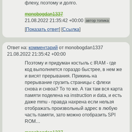
флеху, поэтому и долго.
monobogdan1337
21.08.2022 21:35:42 +00:00
автор топика
Показать ответ
Ссылка
Ответ на:
комментарий
от monobogdan1337
21.08.2022 21:35:42 +00:00
Поэтому и придуман костыль с IRAM - где
код выполняется гораздо быстрее, в нем же
и висят прерывания. Прикинь на
прерывание грузить страницы с флехи
снова и снвоа? То то же. А так там вся карта
памяти поделена на instruction и data, и есть
даже mmu - правда нахрена если нельзя
отображать произвольный адрес в любую
часть памяти, зато можно отобразить SPI
ROM…