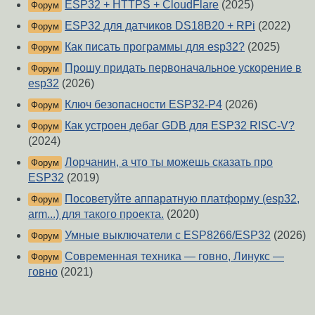
ESP32 + HTTPS + CloudFlare
(2025)
Форум
ESP32 для датчиков DS18B20 + RPi
(2022)
Форум
Как писать программы для esp32?
(2025)
Форум
Прошу придать первонaчальное ускорение в
Форум
esp32
(2026)
Ключ безопасности ESP32-P4
(2026)
Форум
Как устроен дебаг GDB для ESP32 RISC-V?
Форум
(2024)
Лорчанин, а что ты можешь сказать про
Форум
ESP32
(2019)
Посоветуйте аппаратную платформу (esp32,
Форум
arm...) для такого проекта.
(2020)
Умные выключатели с ESP8266/ESP32
(2026)
Форум
Современная техника — говно, Линукс —
Форум
говно
(2021)