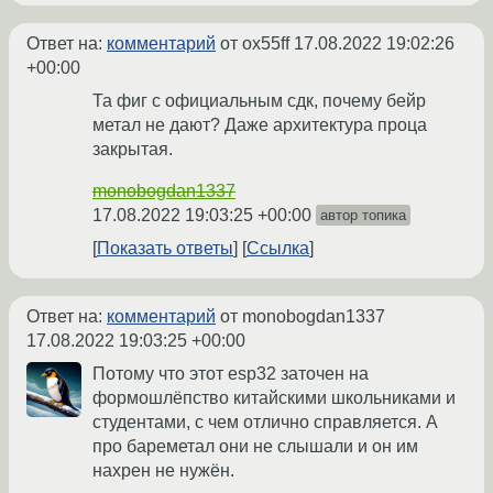
Ответ на:
комментарий
от ox55ff
17.08.2022 19:02:26
+00:00
Та фиг с официальным сдк, почему бейр
метал не дают? Даже архитектура проца
закрытая.
monobogdan1337
17.08.2022 19:03:25 +00:00
автор топика
Показать ответы
Ссылка
Ответ на:
комментарий
от monobogdan1337
17.08.2022 19:03:25 +00:00
Потому что этот esp32 заточен на
формошлёпство китайскими школьниками и
студентами, с чем отлично справляется. А
про бареметал они не слышали и он им
нахрен не нужён.