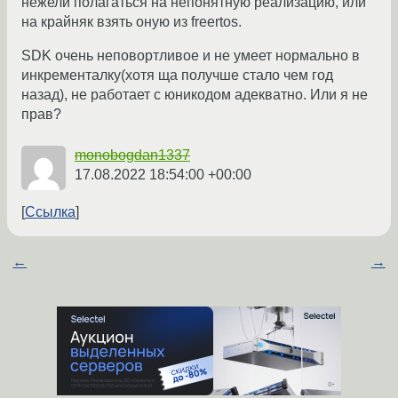
нежели полагаться на непонятную реализацию, или
на крайняк взять оную из freertos.
SDK очень неповортливое и не умеет нормально в
инкременталку(хотя ща получше стало чем год
назад), не работает с юникодом адекватно. Или я не
прав?
monobogdan1337
17.08.2022 18:54:00 +00:00
Ссылка
←
→