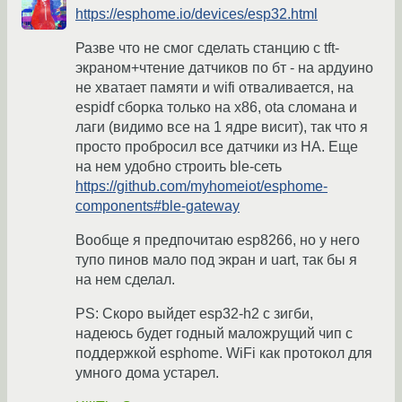
https://esphome.io/devices/esp32.html
Разве что не смог сделать станцию с tft-
экраном+чтение датчиков по бт - на ардуино
не хватает памяти и wifi отваливается, на
espidf сборка только на x86, ota сломана и
лаги (видимо все на 1 ядре висит), так что я
просто пробросил все датчики из HA. Еще
на нем удобно строить ble-сеть
https://github.com/myhomeiot/esphome-
components#ble-gateway
Вообще я предпочитаю esp8266, но у него
тупо пинов мало под экран и uart, так бы я
на нем сделал.
PS: Скоро выйдет esp32-h2 с зигби,
надеюсь будет годный маложрущий чип с
поддержкой esphome. WiFi как протокол для
умного дома устарел.