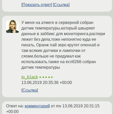
Показать ответ
Ссылка
У меня на атмеге в серверной собран
датчик температуры,который швыряет
данные в заббикс для мониторинга,распери
лежит без дела,тоже непонятно куда ее
пихать, Оранж пай зеро крутит опенхаб и
там всякие датчики и лампочки от
сяоми,больше не придумал как
использовать.также на есп8266 собран
датчик температуры
jo_b1ack
★★★★★
13.06.2019 20:35:36 +00:00
Ссылка
Ответ на:
комментарий
от mv
13.06.2019 20:31:15
+00:00