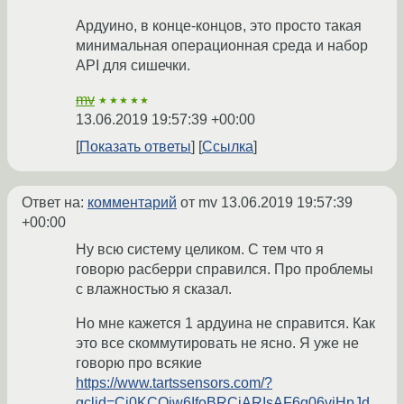
Ардуино, в конце-концов, это просто такая
минимальная операционная среда и набор
API для сишечки.
mv
★★★★★
13.06.2019 19:57:39 +00:00
Показать ответы
Ссылка
Ответ на:
комментарий
от mv
13.06.2019 19:57:39
+00:00
Ну всю систему целиком. С тем что я
говорю расберри справился. Про проблемы
с влажностью я сказал.
Но мне кажется 1 ардуина не справится. Как
это все скоммутировать не ясно. Я уже не
говорю про всякие
https://www.tartssensors.com/?
gclid=Cj0KCQjw6IfoBRCiARIsAF6q06viHpJd