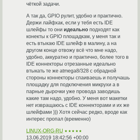
чёткой задачи.
А так да, GPIO рулит, удобно и практично.
Держи лайфхак, если у тебя есть IDE
шлейфы то они
идеально
подходят как
конекты к GPIO площадкам, у меня так и
есть втыкаю IDE шлейф в малину, а на
другом конце отвожу всё что мне надо,
удобно, аккуратно и практично, более того в
IDE коннекторы отрезанные идеально
втыкать те же atmega8/328 с обрадной
стороны коннекторы спаиваешь и получашь
площадку для подключения микрухи а в
парные дырочки уже провода заводишь
какие там надо, удобно. У меня вот макетки
нет извращаюсь с IDE коннекторами и их же
шлейфами ))) Хотя сейчас редко, вроде как
интерес пропал (временно)
LINUX-ORG-RU
★★★★★
13.06.2019 18:42:56 +00:00