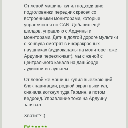
От левой машины купил подходящие
подголовники передних кресел со
встроенными мониторами, которые
управляются по CAN. Добавил ещё
шилдов, управляю с Ардуины и
мониторами. Дети в долгой дороге мультики
с Кенвуда смотрят в инфракрасных
наушниках (аудиоканалы на мониторе тоже
Ардуина переключает), мы с женой с
центрального канала на дашборде
аудиокниги слушаем.
От левой же машины купил выезжающий
блок навигации, родной экран выкинул,
сначала воткнул туда Гармин, а потом
ведроид. Управление тоже на Ардуину
завязал.
Хватит? :)
mv
★★★★★