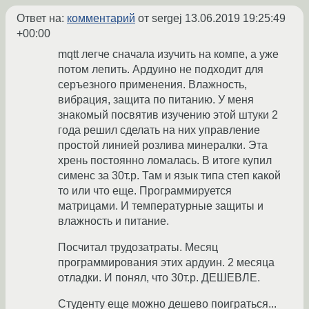
Ответ на:
комментарий
от sergej
13.06.2019 19:25:49
+00:00
mqtt легче сначала изучить на компе, а уже
потом лепить. Ардуино не подходит для
серъезного применения. Влажность,
вибрация, защита по питанию. У меня
знакомый посвятив изучению этой штуки 2
года решил сделать на них управление
простой линией розлива минералки. Эта
хрень постоянно ломалась. В итоге купил
сименс за 30т.р. Там и язык типа степ какой
то или что еще. Программируется
матрицами. И температурные защиты и
влажность и питание.
Посчитал трудозатраты. Месяц
программирования этих ардуин. 2 месяца
отладки. И понял, что 30т.р. ДЕШЕВЛЕ.
Студенту еще можно дешево поиграться...