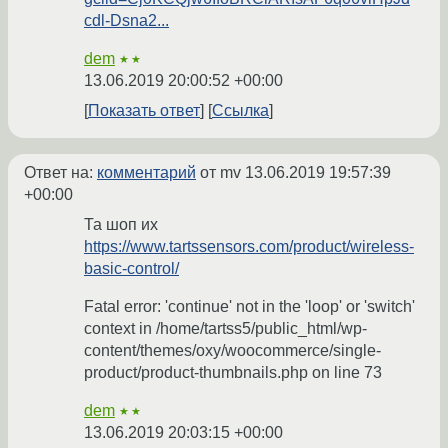
cdl-Dsna2...
dem
★★
13.06.2019 20:00:52 +00:00
Показать ответ
Ссылка
Ответ на:
комментарий
от mv
13.06.2019 19:57:39
+00:00
Та шоп их
https://www.tartssensors.com/product/wireless-
basic-control/
Fatal error: 'continue' not in the 'loop' or 'switch'
context in /home/tartss5/public_html/wp-
content/themes/oxy/woocommerce/single-
product/product-thumbnails.php on line 73
dem
★★
13.06.2019 20:03:15 +00:00