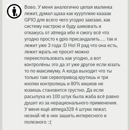
Вово. У меня аналогично целая малинка
лежит, думал щааа как куууплюю каааак
GPIO для всего чего угодно заюзаю, как
систему настрою и буду шиковать и
откажусь от atmega ибо я смогу всё что
угодно просто к gpio присандалить…. так и
лежит уже 3 года :D Но! Я рад что она есть,
лежит жрать не просит можно
переиспользовать как угодно, а вот
контролёны это да эт уже другое если юзать
то по максимуму. А когда выходит что ты
только там сервопривод крутишь и три
кнопки контролишь и 80% кишков не
юзаешь становится грустно. Да если
расыпуха из 100 штук была жаба всё равно
душит из за нерационального применения.
У меня ещё atmega328 4 штуки лежат,
незнай чё в них зашить интересного и
полезного ::(