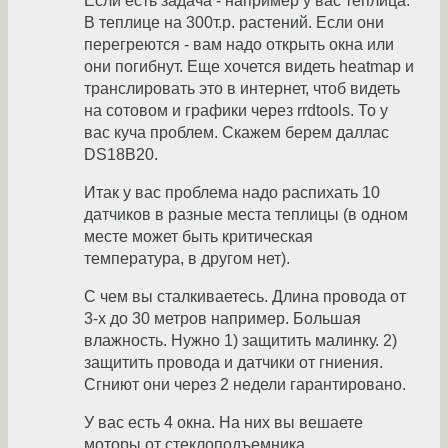
Если есть задача - например у вас теплица.
В теплице на 300т.р. растений. Если они
перегреются - вам надо открыть окна или
они погибнут. Еще хочется видеть heatmap и
транслировать это в интернет, чтоб видеть
на сотовом и графики через rrdtools. То у
вас куча проблем. Скажем берем даллас
DS18B20.
Итак у вас проблема надо распихать 10
датчиков в разные места теплицы (в одном
месте может быть критическая
температура, в другом нет).
С чем вы сталкиваетесь. Длина провода от
3-х до 30 метров например. Большая
влажность. Нужно 1) защитить малинку. 2)
защитить провода и датчики от гниения.
Сгниют они через 2 недели гарантировано.
У вас есть 4 окна. На них вы вешаете
моторы от стеклоподъемника.