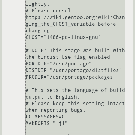
lightly.

# Please consult 
https://wiki.gentoo.org/wiki/Chan
ging_the_CHOST_variable before 
changing.

CHOST="i486-pc-linux-gnu"

# NOTE: This stage was built with 
the bindist Use flag enabled

PORTDIR="/usr/portage"

DISTDIR="/usr/portage/distfiles"

PKGDIR="/usr/portage/packages"

# This sets the language of build 
output to English.

# Please keep this setting intact 
when reporting bugs.

LC_MESSAGES=C

MAKEOPTS="-j1"
