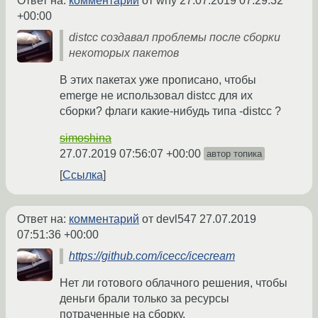
Ответ на:
комментарий
от why
27.07.2019 07:29:32
+00:00
distcc создавал проблемы после сборки
некоторых пакетов
В этих пакетах уже прописано, чтобы
emerge не использовал distcc для их
сборки? флаги какие-нибудь типа -distcc ?
simoshina
27.07.2019 07:56:07 +00:00
автор топика
Ссылка
Ответ на:
комментарий
от devl547
27.07.2019
07:51:36 +00:00
https://github.com/icecc/icecream
Нет ли готового облачного решения, чтобы
деньги брали только за ресурсы
потраченные на сборку.