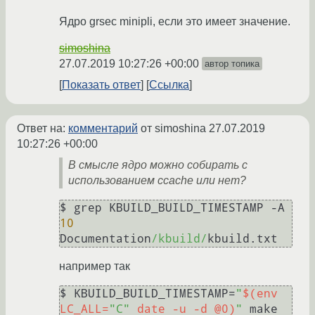
Ядро grsec minipli, если это имеет значение.
simoshina
27.07.2019 10:27:26 +00:00
автор топика
Показать ответ
Ссылка
Ответ на:
комментарий
от simoshina
27.07.2019
10:27:26 +00:00
В смысле ядро можно собирать с
использованием ccache или нет?
$ grep KBUILD_BUILD_TIMESTAMP -A 
10
Documentation
/kbuild/
например так
$ KBUILD_BUILD_TIMESTAMP=
"
$(env 
LC_ALL=
"C"
 date -u -d @0)
"
 make 