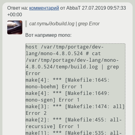
Ответ на:
комментарий
от AbbaT
27.07.2019 09:57:33
+00:00
cat путь/до/build.log | grep Error
Вот например mono:
host /var/tmp/portage/dev-
lang/mono-4.8.0.524 # cat 
/var/tmp/portage/dev-lang/mono-
4.8.0.524/temp/build.log | grep 
Error

make[4]: *** [Makefile:1645: 
mono-boehm] Error 1

make[4]: *** [Makefile:1649: 
mono-sgen] Error 1

make[3]: *** [Makefile:1474: all] 
Error 2

make[2]: *** [Makefile:455: all-
recursive] Error 1

make[1]: *** [Makefile:535: all-