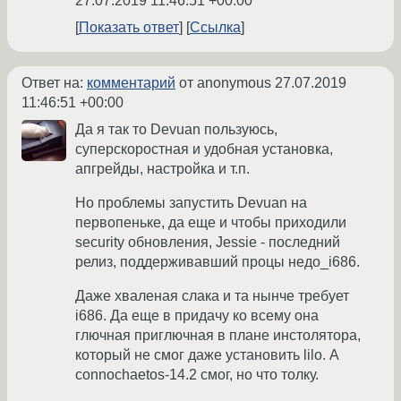
27.07.2019 11:46:51 +00:00
Показать ответ
Ссылка
Ответ на:
комментарий
от anonymous
27.07.2019
11:46:51 +00:00
Да я так то Devuan пользуюсь,
суперскоростная и удобная установка,
апгрейды, настройка и т.п.
Но проблемы запустить Devuan на
первопеньке, да еще и чтобы приходили
security обновления, Jessie - последний
релиз, поддерживавший процы недо_i686.
Даже хваленая слака и та нынче требует
i686. Да еще в придачу ко всему она
глючная приглючная в плане инстолятора,
который не смог даже установить lilo. А
connochaetos-14.2 смог, но что толку.