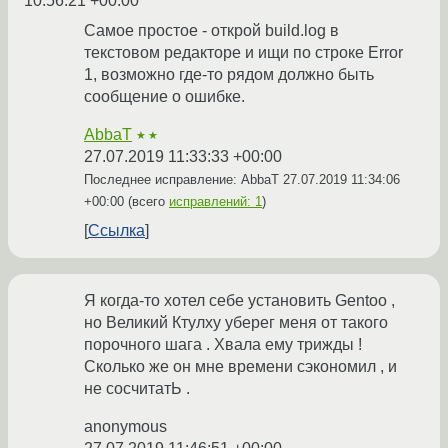
10:56:21 +00:00
Самое простое - открой build.log в
текстовом редакторе и ищи по строке Error
1, возможно где-то рядом должно быть
сообщение о ошибке.
AbbaT
★★
27.07.2019 11:33:33 +00:00
Последнее исправление: AbbaT
27.07.2019 11:34:06
+00:00
(всего
исправлений: 1
)
Ссылка
Я когда-то хотел себе установить Gentoo ,
но Великий Ктулху уберег меня от такого
порочного шага . Хвала ему трижды !
Сколько же он мне времени сэкономил , и
не сосчитатЬ .
anonymous