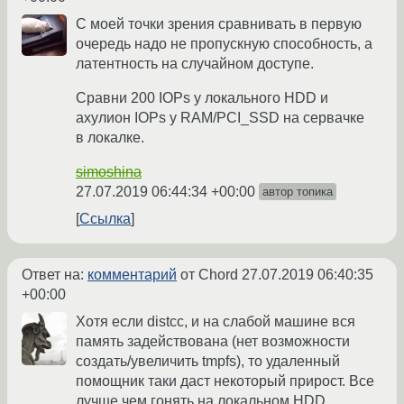
С моей точки зрения сравнивать в первую
очередь надо не пропускную способность, а
латентность на случайном доступе.
Сравни 200 IOPs у локального HDD и
ахулион IOPs у RAM/PCI_SSD на сервачке
в локалке.
simoshina
27.07.2019 06:44:34 +00:00
автор топика
Ссылка
Ответ на:
комментарий
от Chord
27.07.2019 06:40:35
+00:00
Хотя если distcc, и на слабой машине вся
память задействована (нет возможности
создать/увеличить tmpfs), то удаленный
помощник таки даст некоторый прирост. Все
лучше чем гонять на локальном HDD.