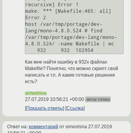
recursive] Error 1

make: *** [Makefile:465: all] 
Error 2

host /var/tmp/portage/dev-
lang/mono-4.8.0.524 # find 
/var/tmp/portage/dev-lang/mono-
4.8.0.524/ -name Makefile | wc

Как мне найти ошибку в 932х файлах
Makefile? Понятно, что можно скрипт свой
написать и т.п. А какие готовые решения
есть?
simoshina
27.07.2019 10:56:21 +00:00
автор топика
Показать ответы
Ссылка
Ответ на:
комментарий
от simoshina
27.07.2019