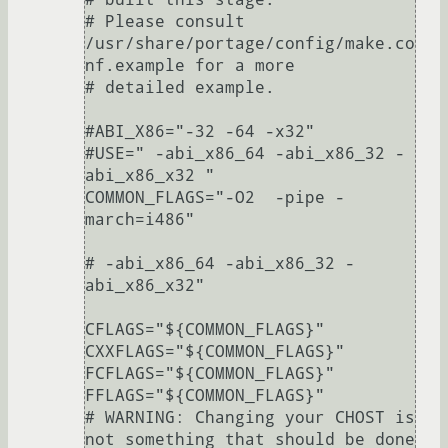
# Please consult 
/usr/share/portage/config/make.co
nf.example for a more

# detailed example.

#ABI_X86="-32 -64 -x32"

#USE=" -abi_x86_64 -abi_x86_32 -
abi_x86_x32 "

COMMON_FLAGS="-O2  -pipe -
march=i486"

# -abi_x86_64 -abi_x86_32 -
abi_x86_x32"

CFLAGS="${COMMON_FLAGS}"

CXXFLAGS="${COMMON_FLAGS}"

FCFLAGS="${COMMON_FLAGS}"

FFLAGS="${COMMON_FLAGS}"

# WARNING: Changing your CHOST is 
not something that should be done 