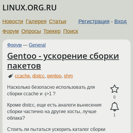
LINUX.ORG.RU
Новости
Галерея
Статьи
Регистрация
-
Вход
Форум
Опросы
Трекер
Поиск
Форум
—
General
Gentoo - ускорение сборки
пакетов
ccache
,
distcc
,
gentoo
,
shm
Насколько безопасно использовать для
сборки ccache и -j>1 ?
0
Кроме distcc, еще есть аналоги вынесения
сборки частично на другие хосты, лучше
1
облака?
Стоить ли пытаться ускорить каталог сборки