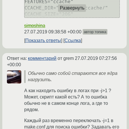
FEATURES="ccache"

CCACHE_DIR="/var/tmp/ccache/"

Развернуть
simoshina
27.07.2019 09:38:58 +00:00
автор топика
Показать ответы
Ссылка
Ответ на:
комментарий
от grem
27.07.2019 07:27:56
+00:00
Обычно само собой стараются все ядра
нагрузить.
А как находить ошибку в логах при -j>1 ?
Может, скрипт какой есть? А то ошибка
обычно не в самом конце лога, а где то
рядом.
Каждый раз временно переключать -j=1 в
make.conf для поиска ошибки? Задавать его