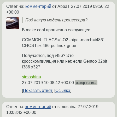
Ответ на:
комментарий
от AbbaT
27.07.2019 09:56:22
+00:00
Под какую модель процессора?
В make.conf прописано следующее:
COMMON_FLAGS="-O2 -pipe -march=i486"
CHOST=«i486-pc-linux-gnu»
Получается, под i486? Это
кросскомпиляция или нет, если Gentoo 32bit
i386 x32?
simoshina
27.07.2019 10:08:42 +00:00
автор топика
Показать ответ
Ссылка
Ответ на:
комментарий
от simoshina
27.07.2019
10:08:42 +00:00