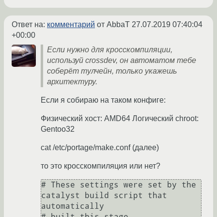
Ответ на:
комментарий
от AbbaT
27.07.2019 07:40:04
+00:00
Если нужно для кросскомпиляции,
используй crossdev, он автоматом тебе
соберёт тулчейн, только укажешь
архитектуру.
Если я собираю на таком конфиге:
Физический хост: AMD64 Логический chroot:
Gentoo32
cat /etc/portage/make.conf (далее)
то это кросскомпиляция или нет?
# These settings were set by the 
catalyst build script that 
automatically

# built this stage.
