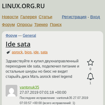
LINUX.ORG.RU
Новости
Галерея
Статьи
Регистрация
-
Вход
Форум
Опросы
Трекер
Поиск
Форум
—
General
Ide sata
asrock
,
bios
,
ide
,
sata
Здравствуйте я купил двухнаправленный
переходник ide sata, подключил питание и
0
остальные шнуры но биос не видит
старыйъ диск Мать asrock steel legend
1
vantonuk35
27.07.2019 07:01:18 +00:00
Последнее исправление: vantonuk35
27.07.2019
07:03:57 +00:00
(всего исправлений: 1)