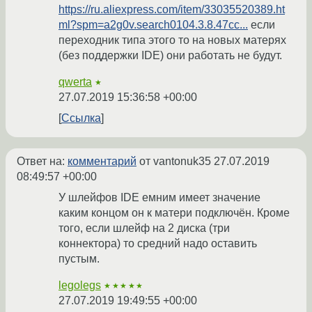
https://ru.aliexpress.com/item/33035520389.ht
ml?spm=a2g0v.search0104.3.8.47cc...
если
переходник типа этого то на новых матерях
(без поддержки IDE) они работать не будут.
qwerta
★
27.07.2019 15:36:58 +00:00
Ссылка
Ответ на:
комментарий
от vantonuk35
27.07.2019
08:49:57 +00:00
У шлейфов IDE емним имеет значение
каким концом он к матери подключён. Кроме
того, если шлейф на 2 диска (три
коннектора) то средний надо оставить
пустым.
legolegs
★★★★★
27.07.2019 19:49:55 +00:00