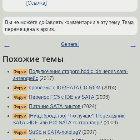
Ссылка
Вы не можете добавлять комментарии в эту тему. Тема
перемещена в архив.
←
General
→
Похожие темы
Подключение старого hdd с ide через sata-
Форум
интерфейс
(2017)
проблема с IDE\SATA CD-ROM
(2014)
Форум
Перенос FC5 с IDE на SATA
(2006)
Форум
Питание SATA-винтов
(2024)
Форум
[Нищебродство] Что лучше? Переходник
Форум
SATA->IDE или PCI SATA контроллер?
(2009)
SuSE и SATA-hotplug?
(2007)
Форум