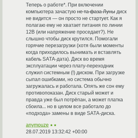
Теперь о работе*. При включении
компьютера зачастую
не та фаза Луны
диск
не видится — он просто не стартует. Как я
полагаю ему не хватает питания по линии
12B (или напряжение проседает?). Не
слышно чтобы диск крутился. Помогали
горячие перезагрузки (хотя были моменты
когда приходилось вынимать и вставлять
кабель SATA-дата). Диск во время
эксплуатации через плату-переходник
служил системным (!) диском. При загрузке
сыпал ошибками, но система обычно
загружалась и работала. Опять же сон ему
противопоказан. Диск старый может и
правда уже был потрёпан, а может платка
сбоила... но в целом все работало до
«подхода» замены в виде SATA-диска.
anymouze
★★
28.07.2019 13:32:42 +00:00