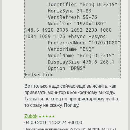
	Identifier "BenQ DL2215"

	HorizSync 31-83

	VertRefresh 55-76

	Modeline "1920x1080" 
148.5 1920 2008 2052 2200 1080 
1084 1089 1125 +hsync +vsync

	PreferredMode "1920x1080"

	VendorName "BNQ"

	ModelName "BenQ DL2215"

	DisplaySize 476.6 268.1

        Option "DPMS"

Вот только надо сейчас еще выяснить, как
привязать монитор к конкретному выходу.
Так как я не спец по проприетарному nvidia,
то сразу не скажу. Поищу.
Zubok
★★★★★
04.09.2016 14:32:24 +00:00
Последнее исправление: Zubok
04.09.2016 14:38:53