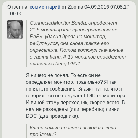
Ответ на:
комментарий
от Zooma
04.09.2016 07:08:17
+00:00
ConnectedMonitor Венда, определяет
21.5 монитор как «универсальный не
PnP», удалил дрова на монитор,
ребутнулся, она снова также его
определила. Потом воткнул скачанные
с сайта benq. А 19 монитор определяет
правильно benq bl902.
Я ничего не понял. То есть он не
определяет монитор, правильно? Я так
понял это сообщение. Значит тут то, что я
говорил - он не получает EDID от монитора.
И виной этому переходник, скорее всего. В
нем не разведены (или перебиты) линии
DDC (два проводника).
Какой самый простой выход из этой
проблемы?