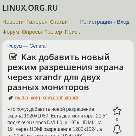
LINUX.ORG.RU
Новости
Галерея
Статьи
Регистрация
-
Вход
Форум
Опросы
Трекер
Поиск
Форум
—
General
Как добавить новый
режим разрешения экрана
через xrandr для двух
разных мониторов
nvidia
,
xorg
,
xorg.conf
,
xrandr
Что хочу: добавить новой разрешение
экрана 1920х1080. Есть два монитора: 21.5"
0
подключён через DVI-I-0, и 19" к HDMI. На
19" через HDMI разрешение 1280х1024, а
на 21.5" максимальное 1024х768.