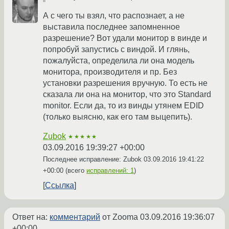
А с чего ты взял, что распознает, а не
выставила последнее запомненное
разрешение? Вот удали монитор в винде и
попробуй запустись с виндой. И глянь,
пожалуйста, определила ли она модель
монитора, производителя и пр. Без
установки разрешения вручную. То есть не
сказала ли она на монитор, что это Standard
monitor. Если да, то из винды утянем EDID
(только выясню, как его там выцепить).
Zubok
★★★★★
03.09.2016 19:39:27 +00:00
Последнее исправление: Zubok
03.09.2016 19:41:22
+00:00
(всего
исправлений: 1
)
Ссылка
Ответ на:
комментарий
от Zooma
03.09.2016 19:36:07
+00:00