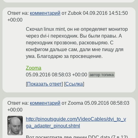
Ответ на:
комментарий
от Zubok
04.09.2016 14:51:50
+00:00
Скочал linux mint, он не определяет монитор
через dvi-i переходник. Вы были правы. А
переходник прозвоню, расковыряю. С
конфигом дальше сам, дали мне пищу для
ума. Благодарю за просвещение.
Zooma
05.09.2016 08:58:03 +00:00
автор топика
Показать ответ
Ссылка
Ответ на:
комментарий
от Zooma
05.09.2016 08:58:03
+00:00
http://pinoutsguide.com/VideoCables/dvi_to_v
ga_adapter_pinout.shtml
Вот посмотрите две линии DDC data (7 в 12)