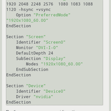
1920 2048 2248 2576  1080 1083 1088 
1120 -hsync +vsync

    Option 
"PreferredMode"
"1920x1080_60.00"
EndSection

Section 
"Screen"
    Identifier 
"Screen0"
    Monitor 
"DVI-I-0"
    DefaultDepth 24

    SubSection 
"Display"
        Modes 
"1920x1080_60.00"
    EndSubSection

EndSection

Section 
"Device"
    Identifier 
"Device0"
    Driver 
"nvidia"