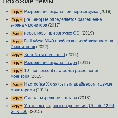
Похожие темы
Разрешение экрана при перезагрузке
(2018)
Форум
[Решено] Не определяется разрешение
Форум
экрана у монитора
(2017)
иероглифы при загрузке ОС.
(2019)
Форум
Dell Wyse 3040 проблема с изображением на
Форум
2 мониторах
(2022)
Xorg No screen found
(2014)
Форум
Разрешение экрана на арч
(2011)
Форум
10-monitor.conf настройка разрешения
Форум
монитора
(2015)
Настройка Х с закрытым драйвером и двумя
Форум
мониторами
(2013)
Смена разрешения экрана
(2018)
Форум
Установка родного разрешения (Ubuntu 12.04,
Форум
GTX 560)
(2013)