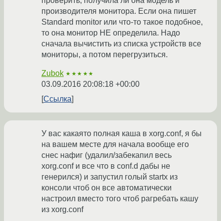
проверить, получила ли она модель и
производителя монитора. Если она пишет
Standard monitor или что-то такое подобное,
то она монитор НЕ определила. Надо
сначала вычистить из списка устройств все
мониторы, а потом перегрузиться.
Zubok
★★★★★
03.09.2016 20:08:18 +00:00
Ссылка
У вас какаято полная каша в xorg.conf, я бы
на вашем месте для начала вообще его
снес нафиг (удалил/забекапил весь
xorg.conf и все что в conf.d дабы не
генерился) и запустил голый startx из
консоли чтоб он все автоматически
настроил вместо того чтоб рагребать кашу
из xorg.conf