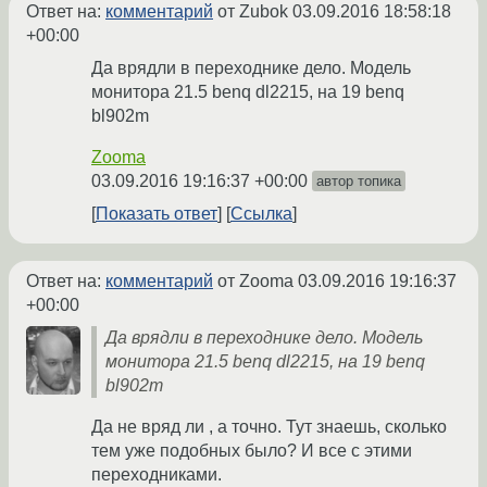
Ответ на:
комментарий
от Zubok
03.09.2016 18:58:18
+00:00
Да врядли в переходнике дело. Модель
монитора 21.5 benq dl2215, на 19 benq
bl902m
Zooma
03.09.2016 19:16:37 +00:00
автор топика
Показать ответ
Ссылка
Ответ на:
комментарий
от Zooma
03.09.2016 19:16:37
+00:00
Да врядли в переходнике дело. Модель
монитора 21.5 benq dl2215, на 19 benq
bl902m
Да не вряд ли , а точно. Тут знаешь, сколько
тем уже подобных было? И все с этими
переходниками.