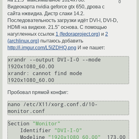
0
Видеокарта nvidia geforce gtx 650, дрова с
сайта нжвидиа. Дистр слаки 14.2.
Последовательность загрузки идёт DVI-I, DVI-D,
HDMI на видюхе. 21.5" основа. С помощью
нагугленных ссылок
1 (fedoraproject.org)
и
2
(archlinux.org)
пытаюсь добавить
http://i.imgur.com/L5IZDHQ.png
И не пашет:
xrandr --output DVI-I-0 --mode 
1920x1080_60.00

xrandr: cannot find mode 
Пробовал прямой конфиг:
nano /etc/X11/xorg.conf.d/10-
monitor.conf
Section 
"Monitor"
    Identifier 
"DVI-I-0"
    Modeline 
"1920x1080_60.00"
  173.00  