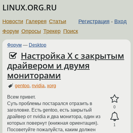
LINUX.ORG.RU
Новости
Галерея
Статьи
Регистрация
-
Вход
Форум
Опросы
Трекер
Поиск
Форум
—
Desktop
Настройка Х с закрытым
драйвером и двумя
мониторами
gentoo
,
nvidia
,
xorg
Всем привет.
Суть проблемы постарался отразить в
0
заголовке. Есть gentoo, есть закрытый
драйвер от nvidia и два монитора, один из
которых повернут (книжная ориентация).
1
Посоветуйте пожалуйста, каким должен