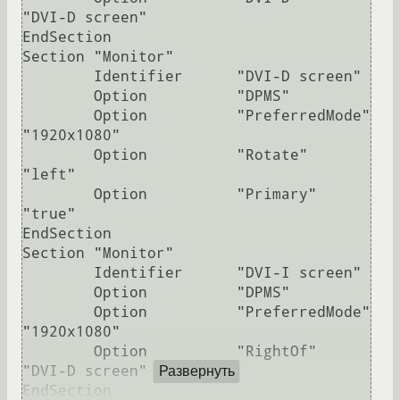
"DVI-D screen"

EndSection

Section "Monitor"

        Identifier      "DVI-D screen"

        Option          "DPMS"

        Option          "PreferredMode" 
"1920x1080"

        Option          "Rotate"        
"left"

        Option          "Primary"       
"true"

EndSection

Section "Monitor"

        Identifier      "DVI-I screen"

        Option          "DPMS"

        Option          "PreferredMode" 
"1920x1080"

        Option          "RightOf"       
"DVI-D screen"

Развернуть