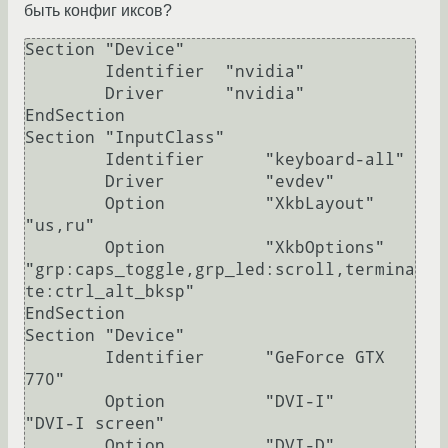
быть конфиг иксов?
Section "Device"

        Identifier  "nvidia"

        Driver      "nvidia"

EndSection

Section "InputClass"

        Identifier      "keyboard-all"

        Driver          "evdev"

        Option          "XkbLayout"     
"us,ru"

        Option          "XkbOptions"    
"grp:caps_toggle,grp_led:scroll,termina
te:ctrl_alt_bksp"

EndSection

Section "Device"

        Identifier      "GeForce GTX 
770"

        Option          "DVI-I"         
"DVI-I screen"

        Option          "DVI-D"         