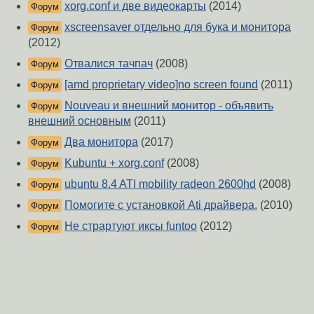
xorg.conf и две видеокарты
(2014)
Форум
xscreensaver отдельно для бука и монитора
Форум
(2012)
Отвалися тачпач
(2008)
Форум
[amd proprietary video]no screen found
(2011)
Форум
Nouveau и внешний монитор - объявить
Форум
внешний основным
(2011)
Два монитора
(2017)
Форум
Kubuntu + xorg.conf
(2008)
Форум
ubuntu 8.4 ATI mobility radeon 2600hd
(2008)
Форум
Помогите с установкой Ati драйвера.
(2010)
Форум
Не страртуют иксы funtoo
(2012)
Форум
О Сервере
-
Правила форума
-
Разметка Markdown
Вверх