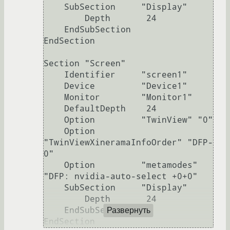
    SubSection     "Display"

        Depth       24

    EndSubSection

EndSection

Section "Screen"

    Identifier     "screen1"

    Device         "Device1"

    Monitor        "Monitor1"

    DefaultDepth    24

    Option         "TwinView" "0"

    Option         
"TwinViewXineramaInfoOrder" "DFP-
0"

    Option         "metamodes" 
"DFP: nvidia-auto-select +0+0"

    SubSection     "Display"

        Depth       24

    EndSubSection

Развернуть