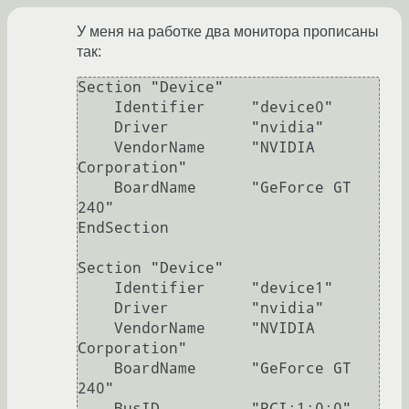
У меня на работке два монитора прописаны
так:
Section "Device"

    Identifier     "device0"

    Driver         "nvidia"

    VendorName     "NVIDIA 
Corporation"

    BoardName      "GeForce GT 
240"

EndSection

Section "Device"

    Identifier     "device1"

    Driver         "nvidia"

    VendorName     "NVIDIA 
Corporation"

    BoardName      "GeForce GT 
240"

    BusID          "PCI:1:0:0"
