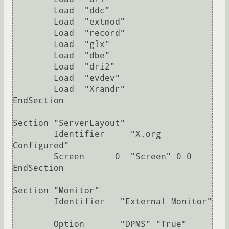
        Load  "ddc"

        Load  "extmod"

        Load  "record"

        Load  "glx"

        Load  "dbe"

        Load  "dri2"

        Load  "evdev"

        Load  "Xrandr"

EndSection

Section "ServerLayout"

        Identifier     "X.org 
Configured"

        Screen      0  "Screen" 0 0

EndSection

Section "Monitor"

        Identifier   "External Monitor"

        Option       "DPMS" "True"
