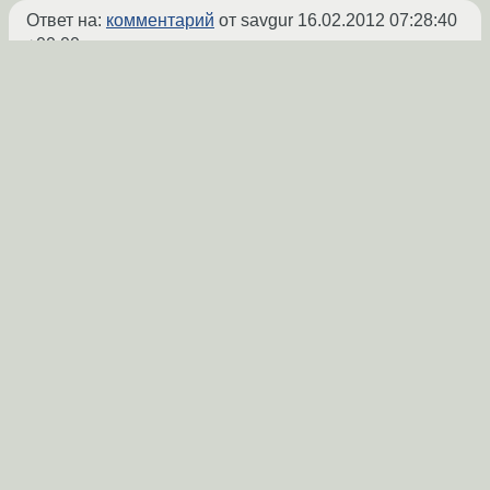
Ответ на:
комментарий
от savgur
16.02.2012 07:28:40
+00:00
что за дистрибтив такой? в любом случае
всего +512 плашка памяти и все
darkshvein
☆☆
16.02.2012 07:44:41 +00:00
Показать ответ
Ссылка
Ответ на:
комментарий
от darkshvein
16.02.2012
07:44:41 +00:00
что за дистрибтив такой? в любом
случае всего +512 плашка памяти и все
Дело не в дистрибутиве, eclipse порой до
2ГБ съедает, если при этом VirtualBox
запустить то это еще 2Гб, на этом все. +512
надо еще достать, разобрать бук, не факт
что там пустой разъем остался