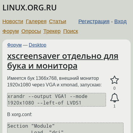
LINUX.ORG.RU
Новости
Галерея
Статьи
Регистрация
-
Вход
Форум
Опросы
Трекер
Поиск
Форум
—
Desktop
xscreensaver отдельно для
бука и монитора
Имеется бук 1366x768, внешний монитор
1920x1080 через VGA и xmonad, запускаю:
0
xrandr --output VGA1 --mode 
1920x1080 --left-of LVDS1
1
В xorg.conf:
Section "Module"

        Load  "dri"
