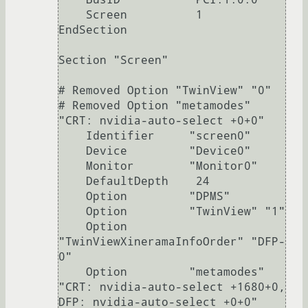
    Screen          1

EndSection

Section "Screen"

# Removed Option "TwinView" "0"

# Removed Option "metamodes" 
"CRT: nvidia-auto-select +0+0"

    Identifier     "screen0"

    Device         "Device0"

    Monitor        "Monitor0"

    DefaultDepth    24

    Option         "DPMS"

    Option         "TwinView" "1"

    Option         
"TwinViewXineramaInfoOrder" "DFP-
0"

    Option         "metamodes" 
"CRT: nvidia-auto-select +1680+0, 
DFP: nvidia-auto-select +0+0"
