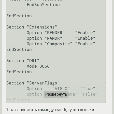
        EndSubSection

EndSection

Section "Extensions"

        Option "RENDER"    "Enable"

        Option "RANDR"     "Enable"

        Option "Composite" "Enable"

EndSection

Section "DRI"

        Mode 0666

EndSection

Section "ServerFlags"

        Option    "AIGLX"    "True"

        Option    "Xinerama" "False"

Развернуть
1. как прописать команду xrandr, ту что выше в