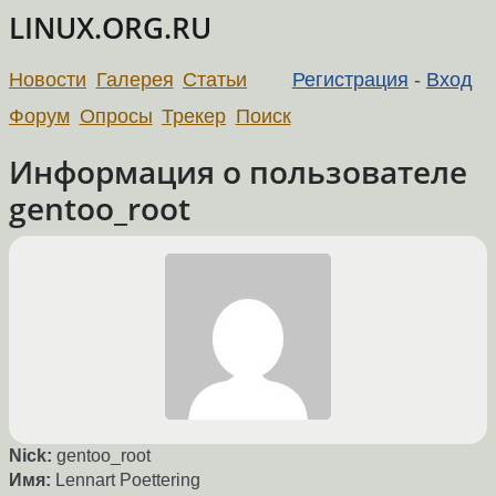
LINUX.ORG.RU
Новости
Галерея
Статьи
Регистрация
-
Вход
Форум
Опросы
Трекер
Поиск
Информация о пользователе
gentoo_root
Nick:
gentoo_root
Имя:
Lennart Poettering