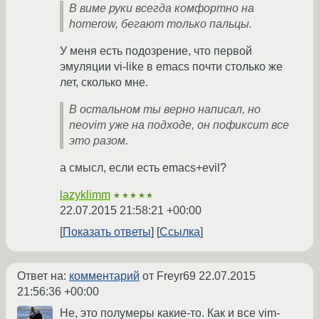
В виме руки всегда комфортно на
homerow, бегают только пальцы.
У меня есть подозрение, что первой
эмуляции vi-like в emacs почти столько же
лет, сколько мне.
В остальном ты верно написал, но
neovim уже на подходе, он пофиксит все
это разом.
а смысл, если есть emacs+evil?
lazyklimm
★★★★★
22.07.2015 21:58:21 +00:00
Показать ответы
Ссылка
Ответ на:
комментарий
от Freyr69
22.07.2015
21:56:36 +00:00
Не, это полумеры какие-то. Как и все vim-