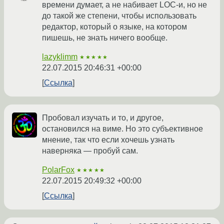
времени думает, а не набивает LOC-и, но не
до такой же степени, чтобы использовать
редактор, который о языке, на котором
пишешь, не знать ничего вообще.
lazyklimm
★★★★★
22.07.2015 20:46:31 +00:00
Ссылка
Пробовал изучать и то, и другое,
остановился на виме. Но это субъективное
мнение, так что если хочешь узнать
наверняка — пробуй сам.
PolarFox
★★★★★
22.07.2015 20:49:32 +00:00
Ссылка