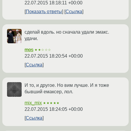
22.07.2015 18:18:11 +00:00
Показать ответы
Ссылка
сделай вдоль. но сначала удали эмакс.
удачи.
mos
★★☆☆☆
22.07.2015 18:20:54 +00:00
Ссылка
И то, и другое. Но вим лучше. И я тоже
бывший емаксер, лол.
mix_mix
★★★★★
22.07.2015 18:24:05 +00:00
Ссылка