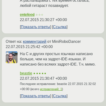
А распальцовка с тех времен осталась,
любой гитараст позавидует.
entefeed
☆☆☆
22.07.2015 21:30:27 +00:00
Показать ответы
Ссылка
Ответ на:
комментарий
от MiniRoboDancer
22.07.2015 21:25:42 +00:00
На C и других простых язычках написано
больше, чем на задрот-IDE-языках. И
написано без всяких задрот-IDE. Т.ч. мимо.
beastie
★★★★★
22.07.2015 21:30:47 +00:00
Последнее исправление: beastie
22.07.2015 21:32:02
+00:00
(всего
исправлений: 1
)
Показать ответы
Ссылка