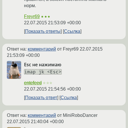
норм.
Freyr69
★★★
22.07.2015 21:53:09 +00:00
Показать ответы
Ссылка
Ответ на:
комментарий
от Freyr69
22.07.2015
21:53:09 +00:00
Esc не нажимаю
imap jk <Esc>
entefeed
☆☆☆
22.07.2015 21:54:56 +00:00
Показать ответ
Ссылка
Ответ на:
комментарий
от MiniRoboDancer
22.07.2015 21:40:04 +00:00