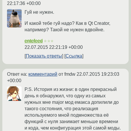
22:17:36 +00:00
Гуй не нужен.
И какой тебе гуй надо? Как в Qt Creator,
например? Такой не нужен вдвойне.
entefeed
☆☆☆
22.07.2015 22:21:19 +00:00
Показать ответы
Ссылка
Ответ на:
комментарий
от fmdw
22.07.2015 19:23:03
+00:00
P.S. История из жизни: в один прекрасный
день я обнаружил, что одну из самых
нужных мне major мод емакса допилили до
такого состояния, что реализация
используемого мной подмножества её
функций с нуля занимает меньше времени
и кода, чем конфигурация этой самой моды.