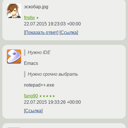
эскобар.jpg
fmdw
★
22.07.2015 19:23:03 +00:00
Показать ответ
Ссылка
Нужно IDE
Emacs
Нужно срочно выбрать
notepad++.exe
fang90
★★★★★
22.07.2015 19:33:26 +00:00
Ссылка