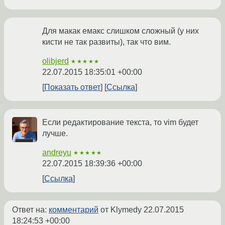
Для макак емакс слишком сложный (у них
кисти не так развиты), так что вим.
olibjerd
★★★★★
22.07.2015 18:35:01 +00:00
Показать ответ
Ссылка
Если редактирование текста, то vim будет
лучше.
andreyu
★★★★★
22.07.2015 18:39:36 +00:00
Ссылка
Ответ на:
комментарий
от Klymedy
22.07.2015
18:24:53 +00:00