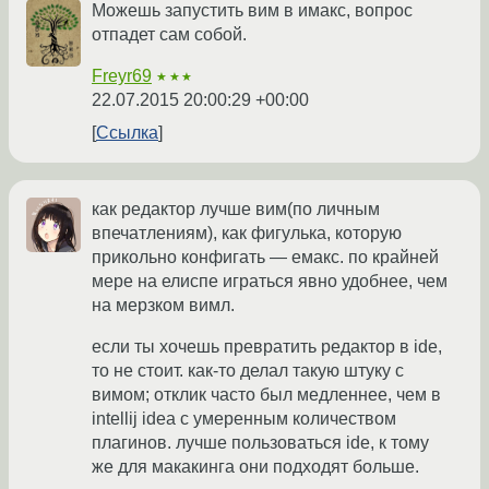
Можешь запустить вим в имакс, вопрос
отпадет сам собой.
Freyr69
★★★
22.07.2015 20:00:29 +00:00
Ссылка
как редактор лучше вим(по личным
впечатлениям), как фигулька, которую
прикольно конфигать — емакс. по крайней
мере на елиспе играться явно удобнее, чем
на мерзком вимл.
если ты хочешь превратить редактор в ide,
то не стоит. как-то делал такую штуку с
вимом; отклик часто был медленнее, чем в
intellij idea с умеренным количеством
плагинов. лучше пользоваться ide, к тому
же для макакинга они подходят больше.