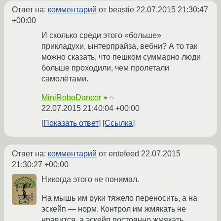
Ответ на:
комментарий
от beastie
22.07.2015 21:30:47
+00:00
И сколько среди этого «больше»
прикладухи, ынтерпрайза, вебни? А то так
можно сказать, что пешком суммарно люди
больше проходили, чем пролетали
самолётами.
MiniRoboDancer
★☆
22.07.2015 21:40:04 +00:00
Показать ответ
Ссылка
Ответ на:
комментарий
от entefeed
22.07.2015
21:30:27 +00:00
Никогда этого не понимал.
На мышь им руки тяжело переносить, а на
эскейп — норм. Контрол им жмякать не
нравится, а эскейп постоянно жмякать