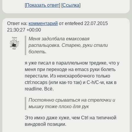
Показать ответ
Ссылка
Ответ на:
комментарий
от entefeed
22.07.2015
21:30:27 +00:00
Меня задолбала емаксовая
распальцовка. Старею, руки стали
болеть.
я уже писал в параллельном тредике, что у
меня при переходе на emacs руки болеть
перестали. Из неискаробочного только
ctrl:nocaps (или как-то так) и C-h/C-w, как в
readline. Всё.
Постоянно срываться на стрелочки и
мышку тоже плохо для рук
Это имхо даже хуже, чем Ctrl на типичной
виндовой позиции.