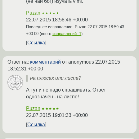
(не най бог) изучать viml.
Puzan
★★★★★
22.07.2015 18:58:46 +00:00
Последнее исправление: Puzan
22.07.2015 18:59:43
+00:00
(всего
исправлений: 1
)
Ссылка
Ответ на:
комментарий
от anonymous
22.07.2015
18:52:31 +00:00
на плюсах или лиспе?
А тут и не надо спрашивать. Ответ
однозначен - на лиспе!
Puzan
★★★★★
22.07.2015 19:01:33 +00:00
Ссылка