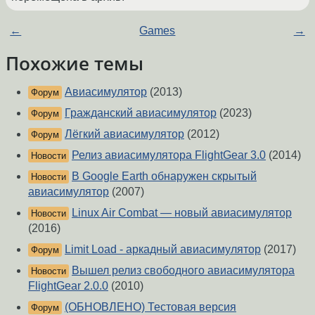
←
Games
→
Похожие темы
Авиасимулятор
(2013)
Форум
Гражданский авиасимулятор
(2023)
Форум
Лёгкий авиасимулятор
(2012)
Форум
Релиз авиасимулятора FlightGear 3.0
(2014)
Новости
В Google Earth обнаружен скрытый
Новости
авиасимулятор
(2007)
Linux Air Combat — новый авиасимулятор
Новости
(2016)
Limit Load - аркадный авиасимулятор
(2017)
Форум
Вышел релиз свободного авиасимулятора
Новости
FlightGear 2.0.0
(2010)
(ОБНОВЛЕНО) Тестовая версия
Форум