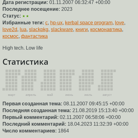
Дата регистрации:
01.11.2007 06:32:47 +00:00
Последнее посещение:
2023
Статус:
★★
Избранные теги:
c
,
hp-ux
,
kerbal space program
,
love
,
love2d
,
lua
,
slackpkg
,
slackware
,
книги
,
космонавтика
,
космос
,
фантастика
High tech. Low life
Статистика
март
апрель
май
июнь
июль
август
Первая созданная тема:
08.11.2007 09:45:15 +00:00
Последняя созданная тема:
21.08.2019 15:13:40 +00:00
Первый комментарий:
02.11.2007 06:58:06 +00:00
Последний комментарий:
18.04.2023 11:32:39 +00:00
Число комментариев:
1864